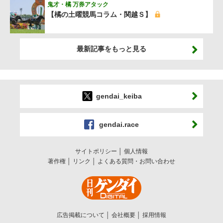
鬼才・橘 万券アタック
【橘の土曜競馬コラム・関越Ｓ】
最新記事をもっと見る
gendai_keiba
gendai.race
サイトポリシー
個人情報
著作権
リンク
よくある質問・お問い合わせ
広告掲載について
会社概要
採用情報