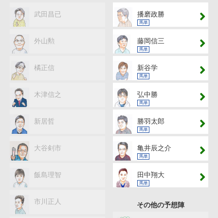
武田昌已
播磨政勝
馬単
外山勲
藤岡信三
馬単
橘正信
新谷学
馬単
木津信之
弘中勝
馬単
新居哲
勝羽太郎
馬単
大谷剣市
亀井辰之介
馬単
飯島理智
田中翔大
馬単
市川正人
その他の予想陣