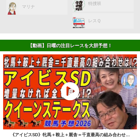
特捜班
マリナ
レスＱ
【動画】日曜の注目レースを大胆予想！
《アイビスSD》牝馬＋鞍上＋厩舎＝千直最高の組み合わせ…