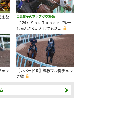
思えな
目黒貴子のアツアツ交遊録
〈124〉ＹｏｕＴｕｂｅｒ〝やー
しゅんさん〟としても活…
チェッ
【レパードＳ】調教マル得チェッ
ク②
る