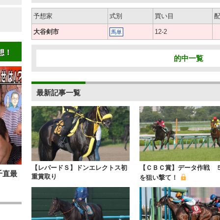
予想家
式別
買い目
大谷剣市
12-2
馬単
想！
的中一覧
最新記事一覧
【レパードＳ】ドンエレクトス初
【ＣＢＣ賞】データ作戦 
千直最
重賞取り
を狙い撃て！