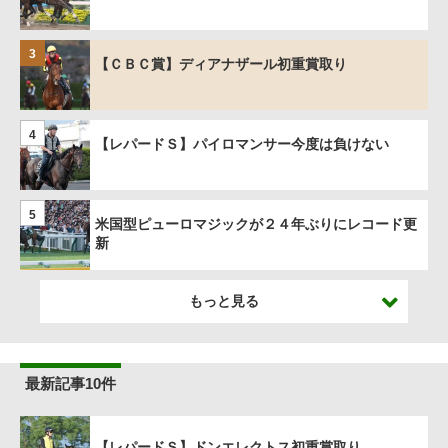
3
【ＣＢＣ賞】ディアナザール初重賞取り
4
【レパードＳ】パイロマンサー今度は負けない
5
米国型ピューロマジックが２４年ぶりにレコード更
新
もっと見る
最新記事10件
【レパードＳ】ドンエレクトス初重賞取り