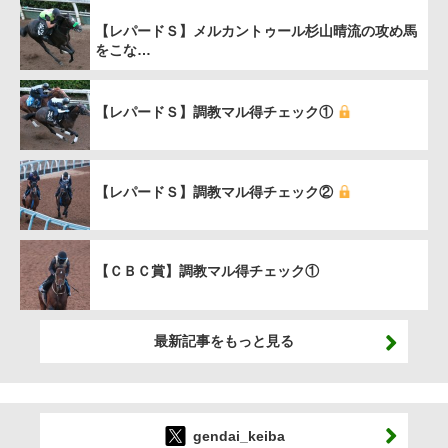
【レパードＳ】メルカントゥール杉山晴流の攻め馬
をこな…
【レパードＳ】調教マル得チェック①
【レパードＳ】調教マル得チェック②
【ＣＢＣ賞】調教マル得チェック①
最新記事をもっと見る
gendai_keiba