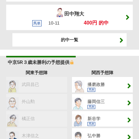
田中翔大
400円
的中
10-11
馬単
的中一覧
中京5R３歳未勝利の予想提供
関東予想陣
関西予想陣
武田昌已
播磨政勝
馬単
外山勲
藤岡信三
馬単
橘正信
新谷学
馬単
木津信之
弘中勝