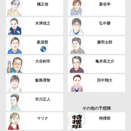
橘正信
新谷学
木津信之
弘中勝
新居哲
勝羽太郎
大谷剣市
亀井辰之介
飯島理智
田中翔大
市川正人
その他の予想陣
マリナ
特捜班