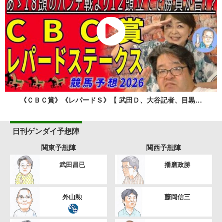
《ＣＢＣ賞》《レパードＳ》【 武田Ｄ、大谷記者、目黒…
日刊ゲンダイ予想陣
関東予想陣
関西予想陣
武田昌已
播磨政勝
外山勲
藤岡信三