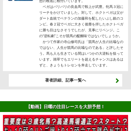
想の根底に根付いています。
ベガはバリバリの良血馬で鞍上が武豊。牝馬３冠に
リーチをかけていました。対して、ホクトベガは父が
ダート血統でベテランの加藤和を配したいぶし銀のコ
ンビ。春２冠でベガに大きく後塵を拝したホクトベガ
に勝ち目はなさそうでしたが、見事にリベンジ。こ
の“逆転劇”こそが競馬の醍醐味ではないでしょうか。
かつて作家の寺山修司氏は「競馬が人生の比喩なの
ではない、人生が競馬の比喩なのである」と評したそ
う。馬も人も生きている間はいつかの大逆転を狙って
います。雑草でもエリートを超えるチャンスはあるは
ずと、きょうもトレセンを奔走しています。
著者詳細、記事一覧へ
【動画】日曜の注目レースを大胆予想！