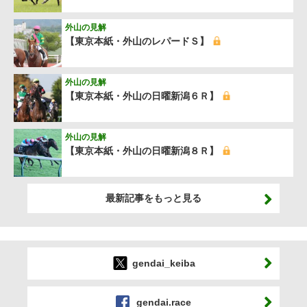
外山の見解
【東京本紙・外山のレパードＳ】
外山の見解
【東京本紙・外山の日曜新潟６Ｒ】
外山の見解
【東京本紙・外山の日曜新潟８Ｒ】
最新記事をもっと見る
gendai_keiba
gendai.race