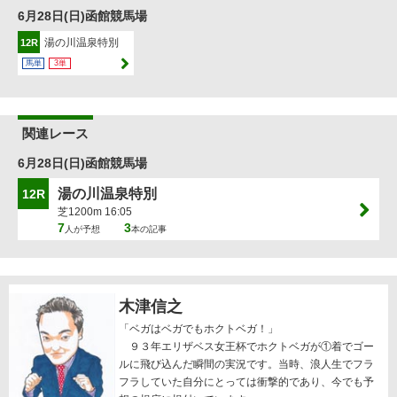
6月28日(日)函館競馬場
湯の川温泉特別
12R
馬単
3単
関連レース
6月28日(日)函館競馬場
湯の川温泉特別
12R
芝1200m 16:05
7
3
人が予想
本の記事
木津信之
「ベガはベガでもホクトベガ！」
９３年エリザベス女王杯でホクトベガが①着でゴー
ルに飛び込んだ瞬間の実況です。当時、浪人生でフラ
フラしていた自分にとっては衝撃的であり、今でも予