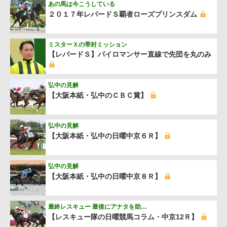
あの馬は今こうしている
２０１７年レパードＳ覇者ローズプリンスダム
ミスターＸの帯封ミッション
【レパードＳ】パイロマンサー直線で先団を丸のみ
弘中の見解
【大阪本紙・弘中のＣＢＣ賞】
弘中の見解
【大阪本紙・弘中の日曜中京６Ｒ】
弘中の見解
【大阪本紙・弘中の日曜中京８Ｒ】
最終レスキュー 最後にアナタを助…
【レスキュー隊の日曜競馬コラム・中京12Ｒ】