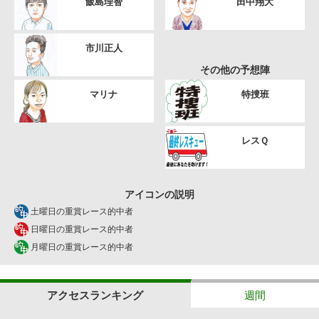
飯島理智
田中翔大
市川正人
その他の予想陣
マリナ
特捜班
レスＱ
アイコンの説明
土曜日の重賞レース的中者
日曜日の重賞レース的中者
月曜日の重賞レース的中者
アクセスランキング
週間