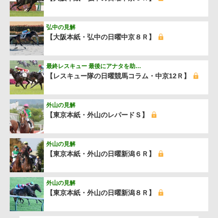
弘中の見解
【大阪本紙・弘中の日曜中京８Ｒ】
最終レスキュー 最後にアナタを助…
【レスキュー隊の日曜競馬コラム・中京12Ｒ】
外山の見解
【東京本紙・外山のレパードＳ】
外山の見解
【東京本紙・外山の日曜新潟６Ｒ】
外山の見解
【東京本紙・外山の日曜新潟８Ｒ】