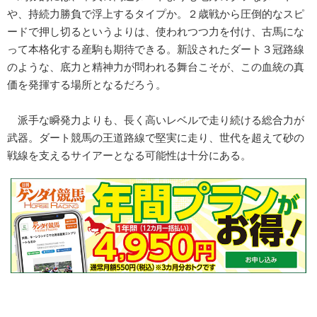
や、持続力勝負で浮上するタイプか。２歳戦から圧倒的なスピ
ードで押し切るというよりは、使われつつ力を付け、古馬にな
って本格化する産駒も期待できる。新設されたダート３冠路線
のような、底力と精神力が問われる舞台こそが、この血統の真
価を発揮する場所となるだろう。
派手な瞬発力よりも、長く高いレベルで走り続ける総合力が
武器。ダート競馬の王道路線で堅実に走り、世代を超えて砂の
戦線を支えるサイアーとなる可能性は十分にある。