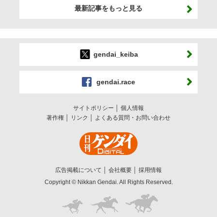
最新記事をもっと見る
gendai_keiba
gendai.race
サイトポリシー
個人情報
著作権
リンク
よくある質問・お問い合わせ
広告掲載について
会社概要
採用情報
Copyright © Nikkan Gendai. All Rights Reserved.