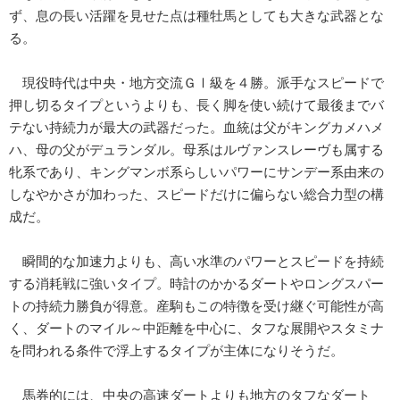
ず、息の長い活躍を見せた点は種牡馬としても大きな武器とな
る。
現役時代は中央・地方交流ＧⅠ級を４勝。派手なスピードで
押し切るタイプというよりも、長く脚を使い続けて最後までバ
テない持続力が最大の武器だった。血統は父がキングカメハメ
ハ、母の父がデュランダル。母系はルヴァンスレーヴも属する
牝系であり、キングマンボ系らしいパワーにサンデー系由来の
しなやかさが加わった、スピードだけに偏らない総合力型の構
成だ。
瞬間的な加速力よりも、高い水準のパワーとスピードを持続
する消耗戦に強いタイプ。時計のかかるダートやロングスパー
トの持続力勝負が得意。産駒もこの特徴を受け継ぐ可能性が高
く、ダートのマイル～中距離を中心に、タフな展開やスタミナ
を問われる条件で浮上するタイプが主体になりそうだ。
馬券的には、中央の高速ダートよりも地方のタフなダート