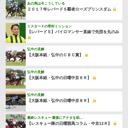
あの馬は今こうしている
２０１７年レパードＳ覇者ローズプリンスダム
ミスターＸの帯封ミッション
【レパードＳ】パイロマンサー直線で先団を丸のみ
弘中の見解
【大阪本紙・弘中のＣＢＣ賞】
弘中の見解
【大阪本紙・弘中の日曜中京６Ｒ】
弘中の見解
【大阪本紙・弘中の日曜中京８Ｒ】
最終レスキュー 最後にアナタを助…
【レスキュー隊の日曜競馬コラム・中京12Ｒ】