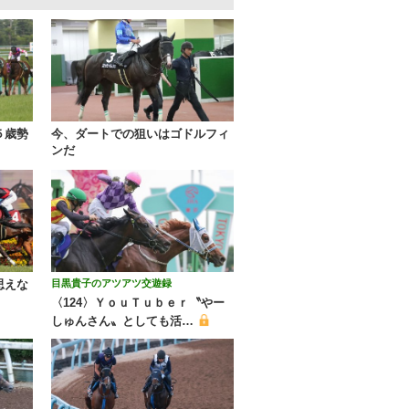
５歳勢
今、ダートでの狙いはゴドルフィ
ンだ
思えな
目黒貴子のアツアツ交遊録
〈124〉ＹｏｕＴｕｂｅｒ〝やー
しゅんさん〟としても活…