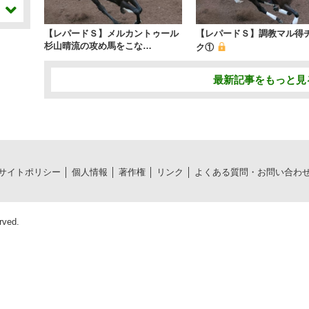
【レパードＳ】メルカントゥール
【レパードＳ】調教マル得
杉山晴流の攻め馬をこな…
ク①
最新記事をもっと見
サイトポリシー
個人情報
著作権
リンク
よくある質問・お問い合わ
rved.