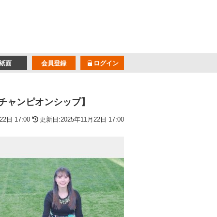
紙面
会員登録
ログイン
チャンピオンシップ】
2日 17:00
更新日:2025年11月22日 17:00