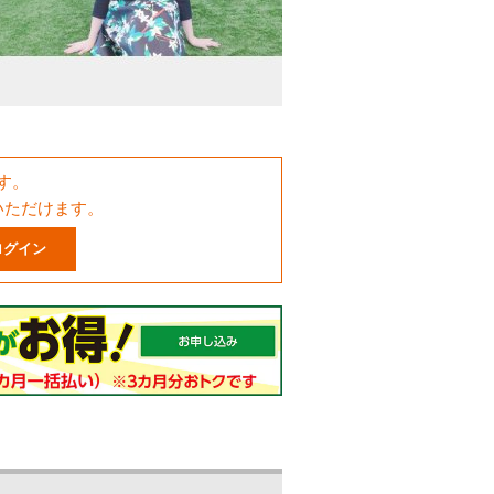
す。
いただけます。
ログイン