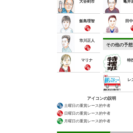
大谷剣市
亀井
飯島理智
田中
市川正人
その他の予想
マリナ
特
レ
アイコンの説明
土曜日の重賞レース的中者
日曜日の重賞レース的中者
月曜日の重賞レース的中者