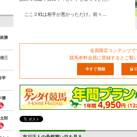
ここ２戦は相手が悪かっただけ。前々…
政勝
会員限定コンテンツで
競馬有料会員に登録するとご覧
信三
今すぐ登録
谷学
中勝
太郎
市川正人の予想買い目を見る