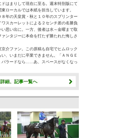
にドはまりして現在に至る。週末特別版にて
関東ローカルでは本紙を担当しています。
８年の天皇賞・秋と１０年のスプリンター
イワスカーレットによる２センチ差の名勝負
いい思い出に。一方、後者は水～金曜まで取
ファンタジーに本命を打たず勝たれた悔しさ
京介ファン。この原稿も自宅でヒムロック
らい、いまだに卒業できません。「ＡＮＧＥ
、バラードなら……あ、スペースがなくなっ
者詳細、記事一覧へ