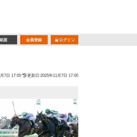
紙面
会員登録
ログイン
月7日 17:00
更新日:2025年11月7日 17:00