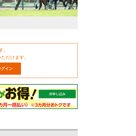
す。
いただけます。
ログイン