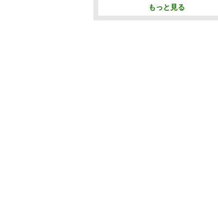
もっと見る