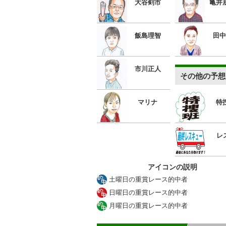
大谷剣市
亀井
飯島理智
田中
市川正人
その他の予想
マリナ
特
レ
アイコンの説明
土曜日の重賞レース的中者
日曜日の重賞レース的中者
月曜日の重賞レース的中者