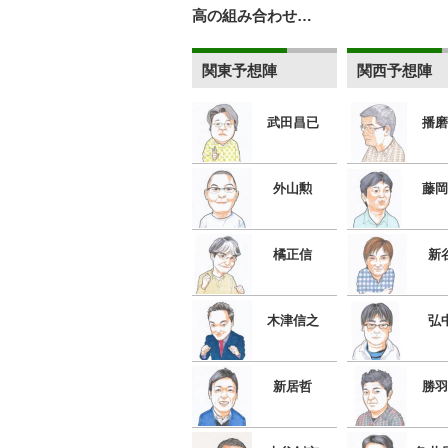
高の組み合わせ…
関東予想陣
関西予想陣
武田昌已
播磨
外山勲
藤岡
橘正信
新
木津信之
弘
新居哲
勝羽