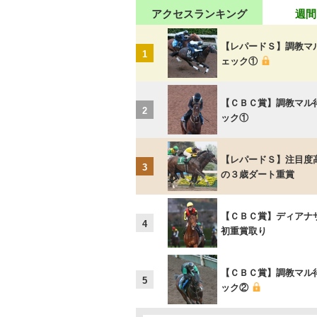
アクセスランキング
週間
【レパードＳ】調教マ
1
ェック①
【ＣＢＣ賞】調教マル
2
ック①
【レパードＳ】注目度
3
の３歳ダート重賞
【ＣＢＣ賞】ディアナ
4
初重賞取り
【ＣＢＣ賞】調教マル
5
ック②