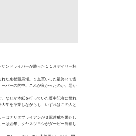
ザンドライバーが勝った１１月デイリー杯
れた京都競馬場。１点買いした最終Ｒで当
オーバーの的中。これが良かったのか、悪か
、なぜか本紙を打っていた薮中記者に憧れ
語大学を卒業しながらも、いずれはこの人と
ーはナリタブライアンが３冠達成を果たし
ューは翌年、タヤスツヨシがダービー制覇し