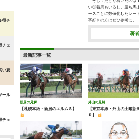
そしてたどり着いたのは“
い①着馬もいるし、勝ち馬
ースごとに数値化したレー
字好きの方はぜひ参考に。
ル得チ
著
得チェ
最新記事一覧
高い夏
ザール
新居の見解
外山の見解
【札幌本紙・新居のエルムＳ】
【東京本紙・外山の土曜新
Ｒ】
得チェ