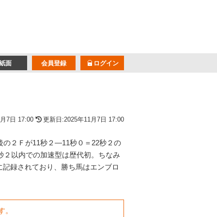
紙面
会員登録
ログイン
月7日 17:00
更新日:2025年11月7日 17:00
２Ｆが11秒２―11秒０＝22秒２の
2秒２以内での加速型は歴代初。ちなみ
に記録されており、勝ち馬はエンブロ
す。