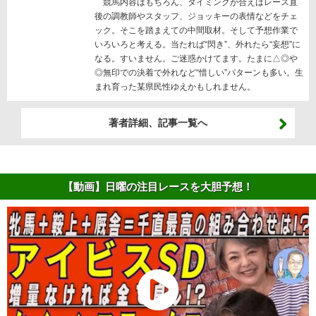
競馬内容はもちろん、タイミングが合えばレース直
後の調教師やスタッフ、ジョッキーの表情などをチェ
ック。そこを踏まえての中間取材。そして予想作業で
いろいろと考える。当たれば“閃き”、外れたら“妄想”に
なる。すいません。ご迷惑かけてます。たまに△◎や
◎無印での決着で外れなど“惜しい”パターンも多い。生
まれ育った某県民性ゆえかもしれません。
著者詳細、記事一覧へ
【動画】日曜の注目レースを大胆予想！