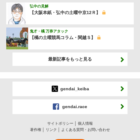
弘中の見解
【大阪本紙・弘中の土曜中京12Ｒ】
鬼才・橘 万券アタック
【橘の土曜競馬コラム・関越Ｓ】
最新記事をもっと見る
gendai_keiba
gendai.race
サイトポリシー
個人情報
著作権
リンク
よくある質問・お問い合わせ