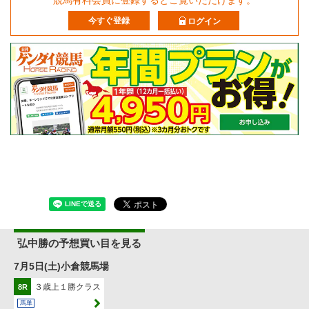
競馬有料会員に登録するとご覧いただけます。
今すぐ登録
ログイン
弘中勝の予想買い目を見る
7月5日(土)小倉競馬場
３歳上１勝クラス
8R
馬単