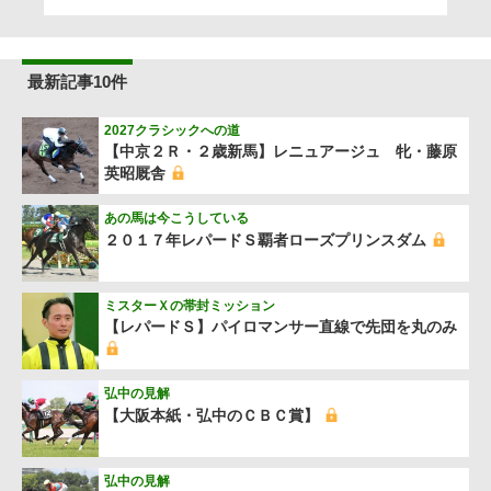
最新記事10件
2027クラシックへの道
【中京２Ｒ・２歳新馬】レニュアージュ 牝・藤原
英昭厩舎
あの馬は今こうしている
２０１７年レパードＳ覇者ローズプリンスダム
ミスターＸの帯封ミッション
【レパードＳ】パイロマンサー直線で先団を丸のみ
弘中の見解
【大阪本紙・弘中のＣＢＣ賞】
弘中の見解