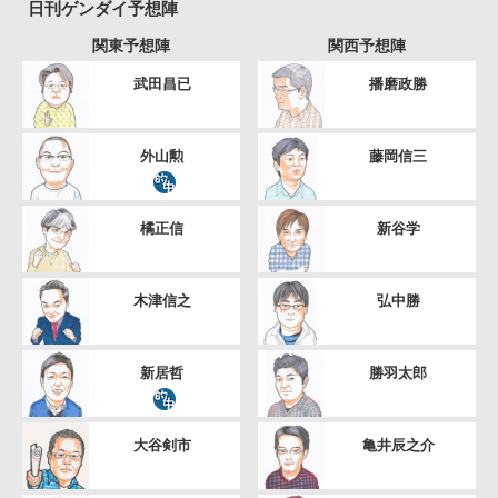
日刊ゲンダイ予想陣
関東予想陣
関西予想陣
武田昌已
播磨政勝
外山勲
藤岡信三
橘正信
新谷学
木津信之
弘中勝
新居哲
勝羽太郎
大谷剣市
亀井辰之介