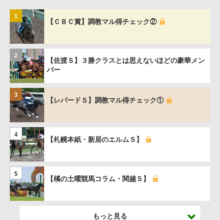
1
【ＣＢＣ賞】調教マル得チェック②
2
【佐渡Ｓ】３勝クラスとは思えないほどの豪華メン
バー
3
【レパードＳ】調教マル得チェック①
4
【札幌本紙・新居のエルムＳ】
5
【橘の土曜競馬コラム・関越Ｓ】
もっと見る