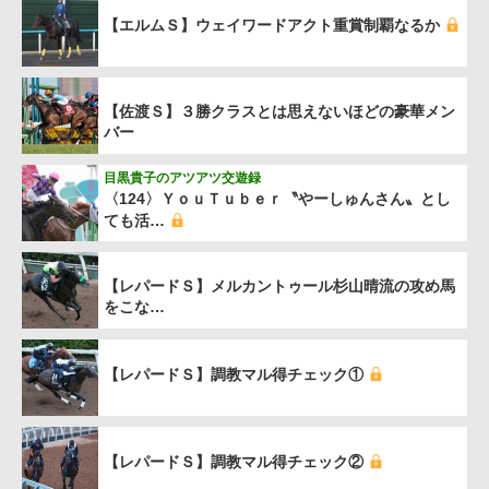
【エルムＳ】ウェイワードアクト重賞制覇なるか
【佐渡Ｓ】３勝クラスとは思えないほどの豪華メン
バー
目黒貴子のアツアツ交遊録
〈124〉ＹｏｕＴｕｂｅｒ〝やーしゅんさん〟とし
ても活…
【レパードＳ】メルカントゥール杉山晴流の攻め馬
をこな…
【レパードＳ】調教マル得チェック①
【レパードＳ】調教マル得チェック②