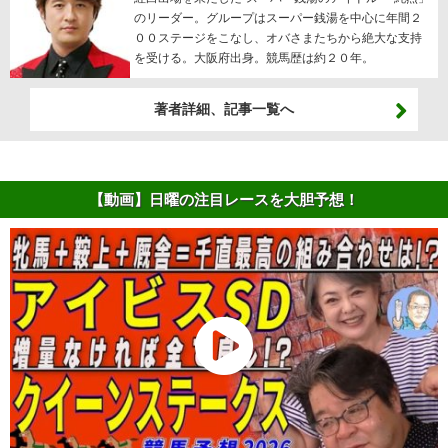
のリーダー。グループはスーパー銭湯を中心に年間２
００ステージをこなし、オバさまたちから絶大な支持
を受ける。大阪府出身。競馬歴は約２０年。
著者詳細、記事一覧へ
【動画】日曜の注目レースを大胆予想！