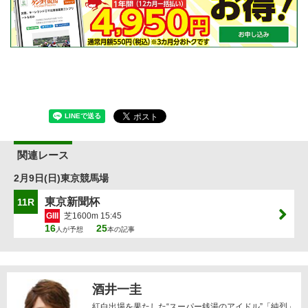
関連レース
2月9日(日)東京競馬場
東京新聞杯
11R
GIII
芝1600m 15:45
16
25
人が予想
本の記事
酒井一圭
紅白出場を果たした“スーパー銭湯のアイドル”「純烈」