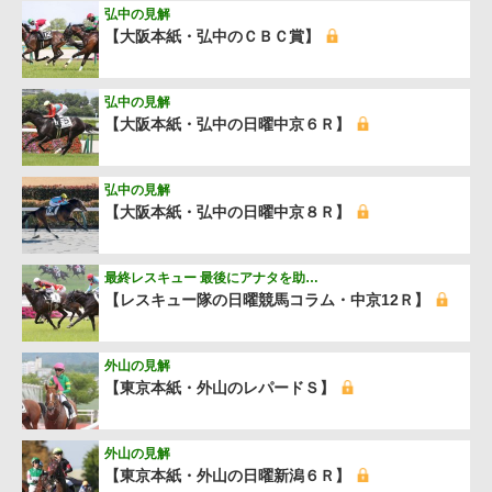
弘中の見解
【大阪本紙・弘中のＣＢＣ賞】
弘中の見解
【大阪本紙・弘中の日曜中京６Ｒ】
弘中の見解
【大阪本紙・弘中の日曜中京８Ｒ】
最終レスキュー 最後にアナタを助…
【レスキュー隊の日曜競馬コラム・中京12Ｒ】
外山の見解
【東京本紙・外山のレパードＳ】
外山の見解
【東京本紙・外山の日曜新潟６Ｒ】