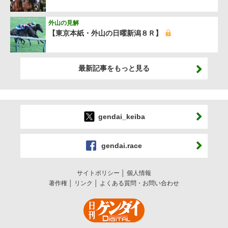
外山の見解
【東京本紙・外山の日曜新潟８Ｒ】
最新記事をもっと見る
gendai_keiba
gendai.race
サイトポリシー
個人情報
著作権
リンク
よくある質問・お問い合わせ