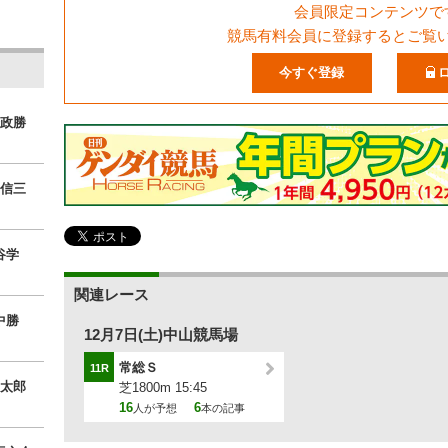
会員限定コンテンツで
競馬有料会員に登録するとご覧
今すぐ登録
政勝
信三
谷学
関連レース
中勝
12月7日(土)中山競馬場
常総Ｓ
11R
太郎
芝1800m 15:45
16
6
人が予想
本の記事