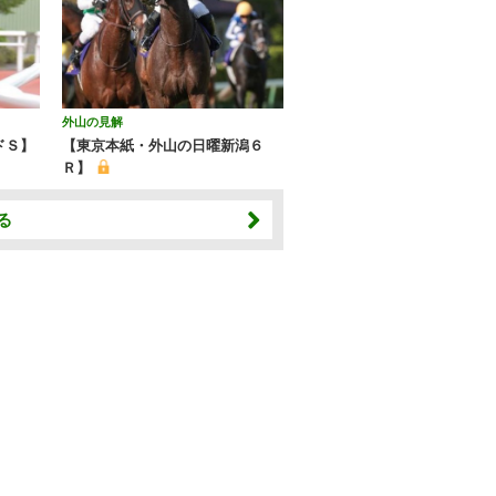
外山の見解
ドＳ】
【東京本紙・外山の日曜新潟６
Ｒ】
る