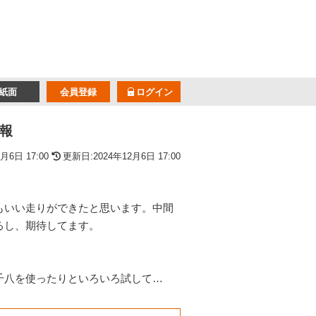
紙面
会員登録
ログイン
報
月6日 17:00
更新日:2024年12月6日 17:00
もいい走りができたと思います。中間
るし、期待してます。
千八を使ったりといろいろ試して…