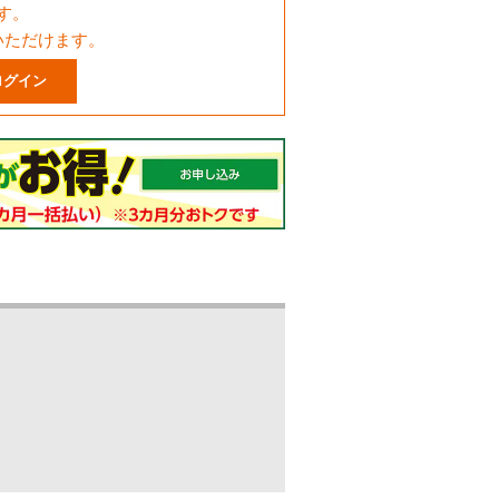
す。
いただけます。
ログイン