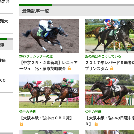
辰之介
最新記事一覧
翔大
陣
2027クラシックへの道
あの馬は今こうしている
捜班
【中京２Ｒ・２歳新馬】レニュア
２０１７年レパードＳ覇者
ージュ 牝・藤原英昭厩舎
プリンスダム
スＱ
弘中の見解
弘中の見解
【大阪本紙・弘中のＣＢＣ賞】
【大阪本紙・弘中の日曜中
Ｒ】