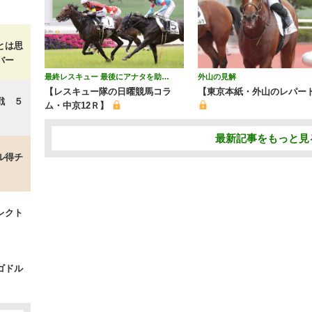
とは思
バー
最終レスキュー 最後にアナタを助…
外山の見解
【レスキュー隊の日曜競馬コラ
【東京本紙・外山のレパー
戦 ５
ム・中京12Ｒ】
最新記事をもっと見
ル得チ
レクト
ゴドル