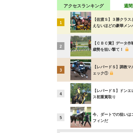
アクセスランキング
週間
【佐渡Ｓ】３勝クラス
1
えないほどの豪華メン
【ＣＢＣ賞】データ作
2
歳勢を狙い撃て！
【レパードＳ】調教マ
3
ェック①
【レパードＳ】ドンエ
4
ス初重賞取り
今、ダートでの狙いは
5
フィンだ