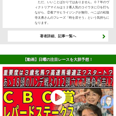
ただ、いいことばかりではありません。０７年のヴ
ィクトリアマイルは１２番人気のコイウタに◎を打ち
ながら、②着アサヒライジングが無印。ぺこぱの松陰
寺太勇さんのフレーズ「時を戻そう」という気持ちに
なります。
著者詳細、記事一覧へ
【動画】日曜の注目レースを大胆予想！