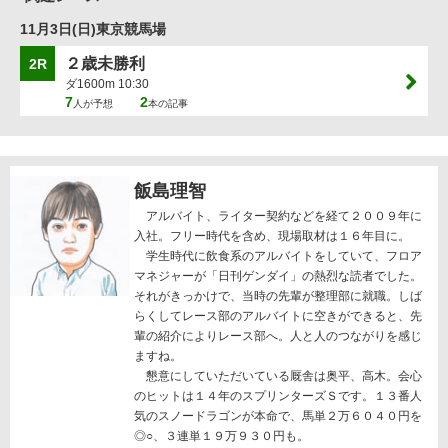
11月3日(日)東京競馬場
２歳未勝利
2R
ダ1600m 10:30
7
2
人が予想
本の記事
飯島理智
アルバイト、ライター契約などを経て２００９年に
入社。フリー時代を含め、現場取材は１６年目に。
学生時代に飲食系のアルバイトをしていて、フロア
マネジャーが「日刊ゲンダイ」の熱烈な読者でした。
それがきっかけで、当時の先輩が整理部に就職。しば
らくしてレース部のアルバイトに空きができると、先
輩の紹介によりレース部へ。人と人のつながりを感じ
ますね。
懇意にしていただいている厩舎は奥平、高木。会心
のヒットは１４年のスプリンターズＳです。１３番人
気のスノードラゴンが本命で、馬単２万６０４０円を
◎○、３連単１９万９３０円も。