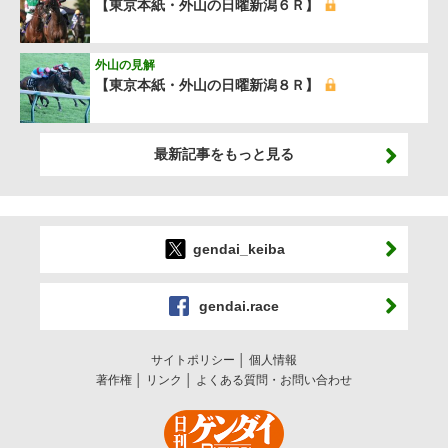
【東京本紙・外山の日曜新潟６Ｒ】
外山の見解
【東京本紙・外山の日曜新潟８Ｒ】
最新記事をもっと見る
gendai_keiba
gendai.race
サイトポリシー
個人情報
著作権
リンク
よくある質問・お問い合わせ