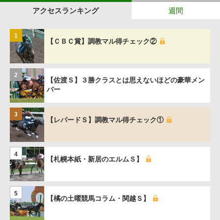
アクセスランキング
週間
1
【ＣＢＣ賞】調教マル得チェック②
2
【佐渡Ｓ】３勝クラスとは思えないほどの豪華メン
バー
3
【レパードＳ】調教マル得チェック①
4
【札幌本紙・新居のエルムＳ】
5
【橘の土曜競馬コラム・関越Ｓ】