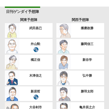
日刊ゲンダイ予想陣
関東予想陣
関西予想陣
武田昌已
播磨政勝
外山勲
藤岡信三
橘正信
新谷学
木津信之
弘中勝
新居哲
勝羽太郎
大谷剣市
亀井辰之介