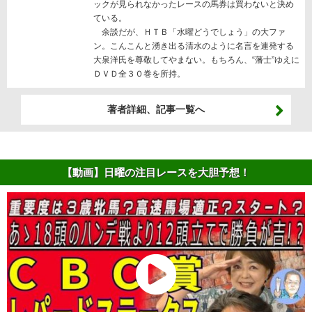
ックが見られなかったレースの馬券は買わないと決め
ている。
余談だが、ＨＴＢ「水曜どうでしょう」の大ファ
ン。こんこんと湧き出る清水のように名言を連発する
大泉洋氏を尊敬してやまない。もちろん、“藩士”ゆえに
ＤＶＤ全３０巻を所持。
著者詳細、記事一覧へ
【動画】日曜の注目レースを大胆予想！