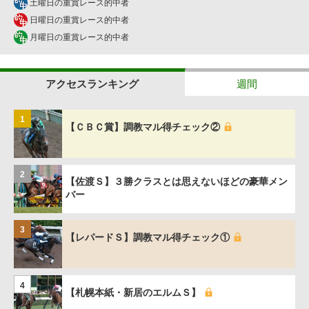
土曜日の重賞レース的中者
日曜日の重賞レース的中者
月曜日の重賞レース的中者
アクセスランキング
週間
1
【ＣＢＣ賞】調教マル得チェック②
2
【佐渡Ｓ】３勝クラスとは思えないほどの豪華メン
バー
3
【レパードＳ】調教マル得チェック①
4
【札幌本紙・新居のエルムＳ】