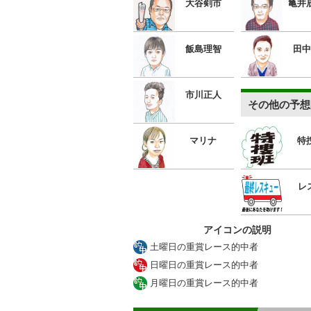
大谷剣市
亀井
飯島理智
田中
市川正人
その他の予想
マリナ
特
レ
アイコンの説明
土曜日の重賞レース的中者
日曜日の重賞レース的中者
月曜日の重賞レース的中者