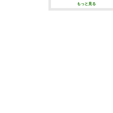
もっと見る