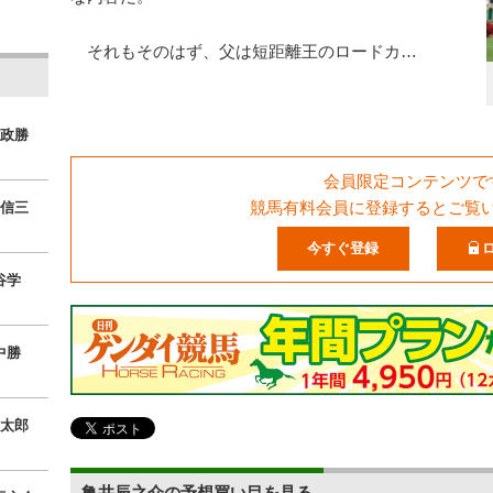
それもそのはず、父は短距離王のロードカ…
政勝
会員限定コンテンツで
競馬有料会員に登録するとご覧
信三
今すぐ登録
谷学
中勝
太郎
亀井辰之介の予想買い目を見る