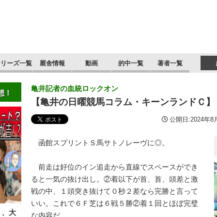
シリーズ一覧
厩舎情報
動画
的中一覧
著者一覧
亀井記者の血統ロックオン
想！
【亀井の日曜競馬コラム・キーンランドＣ】
公開日:2024年8月
函館スプリントＳ馬サトノレーヴに◎。
前走は好位のイン追走から直線でスペースができ
ると一気の抜け出し。②着以下が首、首、頭差と激
戦の中、１頭突き抜けて０秒２差なら完勝と言って
いい。これで６Ｆ芝は６戦５勝②着１回とほぼ完璧
Ｄ、大
な内容だ。