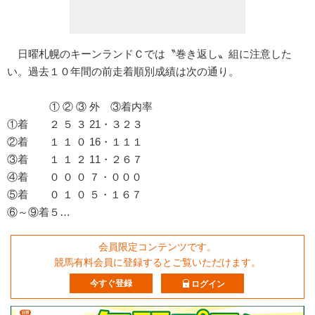
日曜札幌のキーンランドＣでは〝巻き返し〟組に注意した
い。過去１０年間の前走着順別成績は次の通り。
① ② ③ 外 ③着内率
①着 ２ ５ ３ 21・３２３
②着 １ １ ０ 16・１１１
③着 １ １ ２ 11・２６７
④着 ０ ０ ０ ７・０００
⑤着 ０ １ ０ ５・１６７
⑥～⑨着５…
会員限定コンテンツです。
競馬有料会員に登録するとご覧いただけます。
今すぐ登録
ログイン