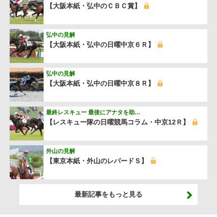
【大阪本紙・弘中のＣＢＣ賞】
弘中の見解
【大阪本紙・弘中の日曜中京６Ｒ】
弘中の見解
【大阪本紙・弘中の日曜中京８Ｒ】
最終レスキュー 最後にアナタを助…
【レスキュー隊の日曜競馬コラム・中京12Ｒ】
外山の見解
【東京本紙・外山のレパードＳ】
最新記事をもっと見る