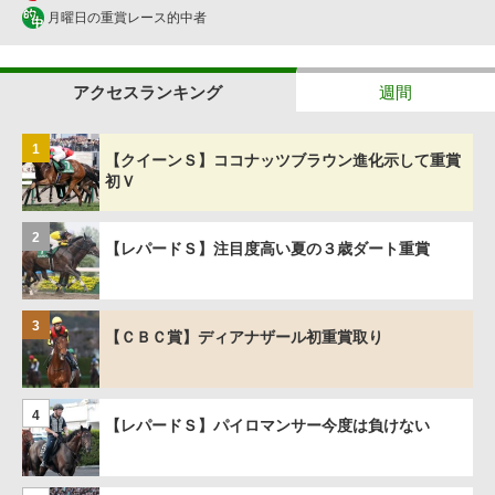
月曜日の重賞レース的中者
アクセスランキング
週間
1
【クイーンＳ】ココナッツブラウン進化示して重賞
初Ｖ
2
【レパードＳ】注目度高い夏の３歳ダート重賞
3
【ＣＢＣ賞】ディアナザール初重賞取り
4
【レパードＳ】パイロマンサー今度は負けない