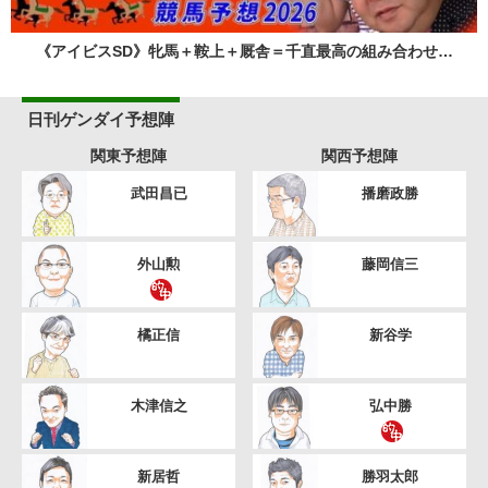
《アイビスSD》牝馬＋鞍上＋厩舎＝千直最高の組み合わせ…
日刊ゲンダイ予想陣
関東予想陣
関西予想陣
武田昌已
播磨政勝
外山勲
藤岡信三
橘正信
新谷学
木津信之
弘中勝
新居哲
勝羽太郎