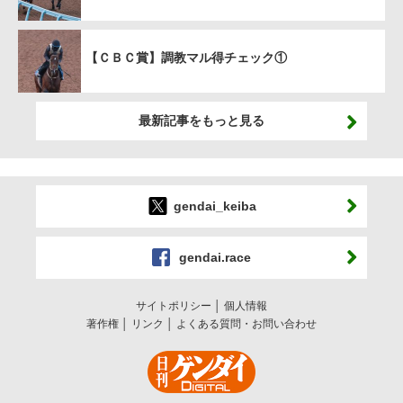
【ＣＢＣ賞】調教マル得チェック①
最新記事をもっと見る
gendai_keiba
gendai.race
サイトポリシー
個人情報
著作権
リンク
よくある質問・お問い合わせ