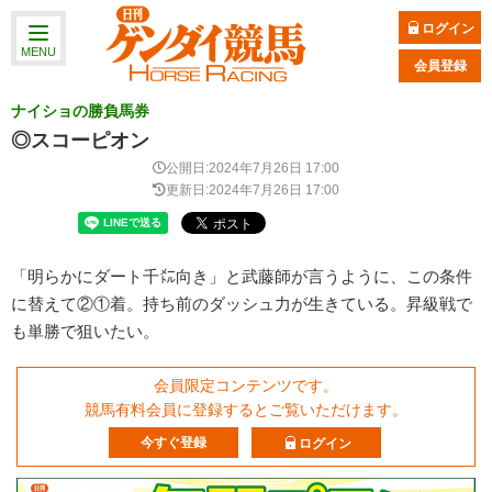
ログイン
MENU
会員登録
ナイショの勝負馬券
◎スコーピオン
公開日:2024年7月26日 17:00
更新日:2024年7月26日 17:00
「明らかにダート千㍍向き」と武藤師が言うように、この条件
に替えて②①着。持ち前のダッシュ力が生きている。昇級戦で
も単勝で狙いたい。
会員限定コンテンツです。
競馬有料会員に登録するとご覧いただけます。
今すぐ登録
ログイン