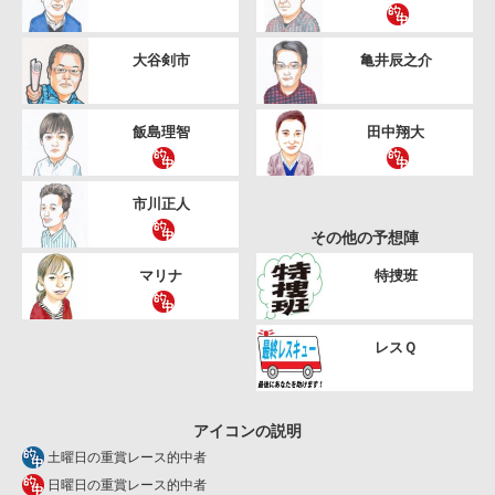
大谷剣市
亀井辰之介
飯島理智
田中翔大
市川正人
その他の予想陣
マリナ
特捜班
レスＱ
アイコンの説明
土曜日の重賞レース的中者
日曜日の重賞レース的中者