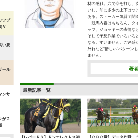
材の感触。穴で◎を打ち、
いし、印に多少の上下はつ
ある。ストーカー気質？闇
ッツブ
競馬内容はもちろん、タイ
初Ｖ
ッフ、ジョッキーの表情な
そして予想作業でいろいろと
なる。すいません。ご迷惑
高い夏
外れなど“惜しい”パターン
ません。
著
ザール
最新記事一覧
マンサ
クが２
新
【レパードＳ】ドンエレクトス初
【ＣＢＣ賞】データ作戦 