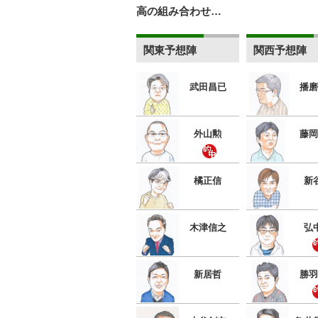
高の組み合わせ…
関東予想陣
関西予想陣
武田昌已
播磨
外山勲
藤岡
橘正信
新
木津信之
弘
新居哲
勝羽