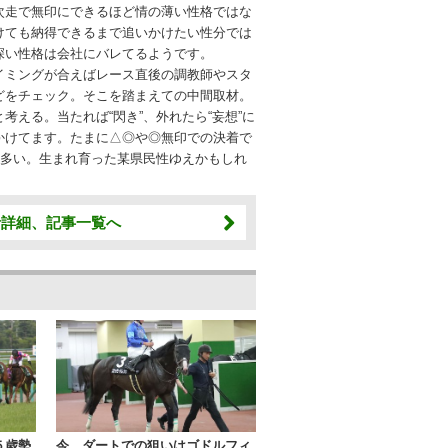
次走で無印にできるほど情の薄い性格ではな
けても納得できるまで追いかけたい性分では
深い性格は会社にバレてるようです。
ミングが合えばレース直後の調教師やスタ
どをチェック。そこを踏まえての中間取材。
考える。当たれば“閃き”、外れたら“妄想”に
かけてます。たまに△◎や◎無印での決着で
も多い。生まれ育った某県民性ゆえかもしれ
者詳細、記事一覧へ
５歳勢
今、ダートでの狙いはゴドルフィ