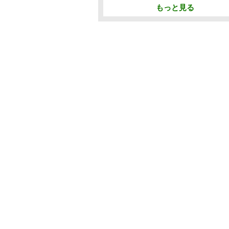
もっと見る