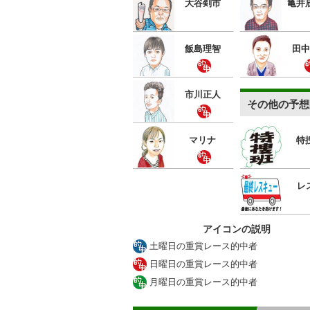
大谷剣市
亀井
飯島理智
田中
市川正人
その他の予想
マリナ
特
レ
アイコンの説明
土曜日の重賞レース的中者
日曜日の重賞レース的中者
月曜日の重賞レース的中者