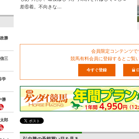
差⑥着。不向きな…
政勝
会員限定コンテンツで
競馬有料会員に登録するとご覧
信三
今すぐ登録
谷学
中勝
太郎
弘中勝の予想買い目を見る