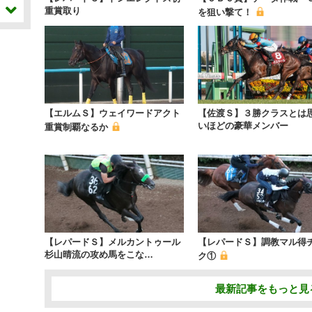
重賞取り
を狙い撃て！
【エルムＳ】ウェイワードアクト
【佐渡Ｓ】３勝クラスとは
いほどの豪華メンバー
重賞制覇なるか
【レパードＳ】メルカントゥール
【レパードＳ】調教マル得
杉山晴流の攻め馬をこな…
ク①
最新記事をもっと見