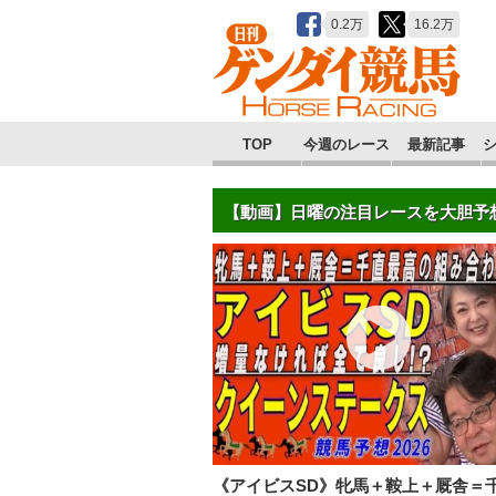
0.2万
16.2万
TOP
今週のレース
最新記事
【動画】日曜の注目レースを大胆予
《アイビスSD》牝馬＋鞍上＋厩舎＝