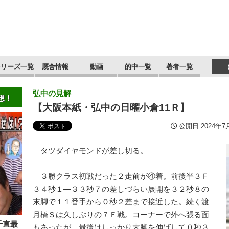
シリーズ一覧
厩舎情報
動画
的中一覧
著者一覧
弘中の見解
想！
【大阪本紙・弘中の日曜小倉11Ｒ】
公開日:2024年7月
タツダイヤモンドが差し切る。
３勝クラス初戦だった２走前が④着。前後半３Ｆ
３４秒１―３３秒７の差しづらい展開を３２秒８の
末脚で１１番手から０秒２差まで接近した。続く渡
月橋Ｓは久しぶりの７Ｆ戦。コーナーで外へ張る面
千直最
もあったが、最後はしっかり末脚を伸ばして０秒３