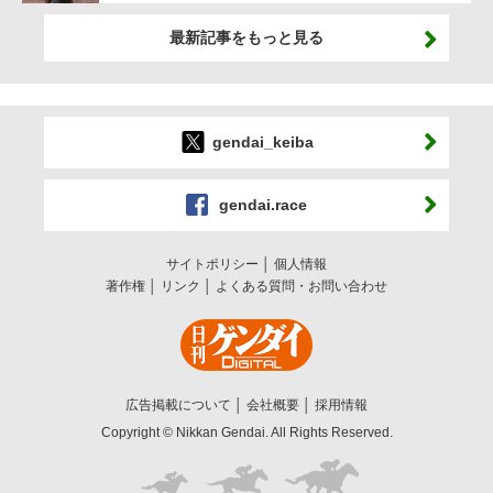
最新記事をもっと見る
gendai_keiba
gendai.race
サイトポリシー
個人情報
著作権
リンク
よくある質問・お問い合わせ
広告掲載について
会社概要
採用情報
Copyright © Nikkan Gendai. All Rights Reserved.