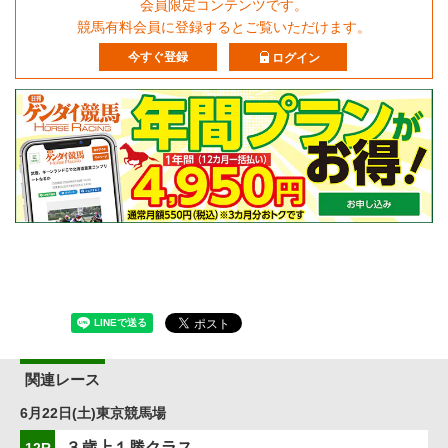
会員限定コンテンツです。
競馬有料会員に登録するとご覧いただけます。
今すぐ登録
ログイン
関連レース
6月22日(土)東京競馬場
３歳上１勝クラス
12R