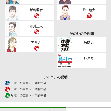
飯島理智
田中翔大
市川正人
その他の予想陣
マリナ
特捜班
レスＱ
アイコンの説明
土曜日の重賞レース的中者
日曜日の重賞レース的中者
月曜日の重賞レース的中者