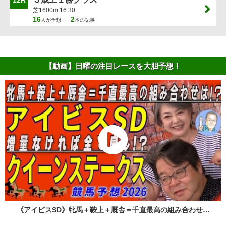
芝1600m 16:30
16
2
人が予想
本の記事
【動画】日曜の注目レースを大胆予想！
《アイビスSD》牝馬＋鞍上＋厩舎＝千直最高の組み合わせ…