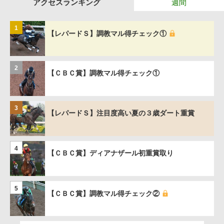
アクセスランキング
週間
1
【レパードＳ】調教マル得チェック①
2
【ＣＢＣ賞】調教マル得チェック①
3
【レパードＳ】注目度高い夏の３歳ダート重賞
4
【ＣＢＣ賞】ディアナザール初重賞取り
5
【ＣＢＣ賞】調教マル得チェック②