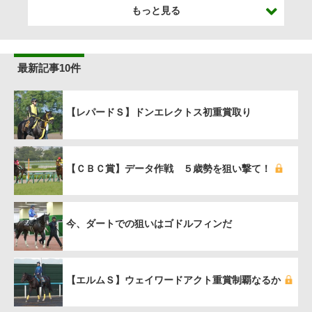
もっと見る
最新記事10件
【レパードＳ】ドンエレクトス初重賞取り
【ＣＢＣ賞】データ作戦 ５歳勢を狙い撃て！
今、ダートでの狙いはゴドルフィンだ
【エルムＳ】ウェイワードアクト重賞制覇なるか