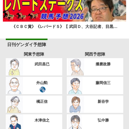
《ＣＢＣ賞》《レパードＳ》【 武田Ｄ、大谷記者、目黒…
日刊ゲンダイ予想陣
関東予想陣
関西予想陣
武田昌已
播磨政勝
外山勲
藤岡信三
橘正信
新谷学
木津信之
弘中勝