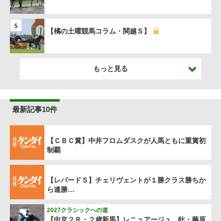
5
【橘の土曜競馬コラム・関越Ｓ】
もっと見る
最新記事10件
【ＣＢＣ賞】中井フロムダスクが人馬ともに重賞初
制覇
【レパードＳ】チェリヴェントが１勝クラス勝ちか
ら連勝…
2027クラシックへの道
【中京２Ｒ・２歳新馬】レニュアージュ 牝・藤原