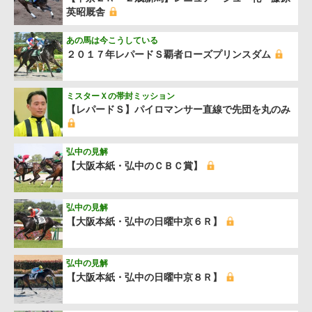
英昭厩舎
あの馬は今こうしている
２０１７年レパードＳ覇者ローズプリンスダム
ミスターＸの帯封ミッション
【レパードＳ】パイロマンサー直線で先団を丸のみ
弘中の見解
【大阪本紙・弘中のＣＢＣ賞】
弘中の見解
【大阪本紙・弘中の日曜中京６Ｒ】
弘中の見解
【大阪本紙・弘中の日曜中京８Ｒ】