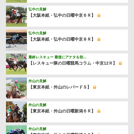
弘中の見解
【大阪本紙・弘中の日曜中京６Ｒ】
弘中の見解
【大阪本紙・弘中の日曜中京８Ｒ】
最終レスキュー 最後にアナタを助…
【レスキュー隊の日曜競馬コラム・中京12Ｒ】
外山の見解
【東京本紙・外山のレパードＳ】
外山の見解
【東京本紙・外山の日曜新潟６Ｒ】
外山の見解