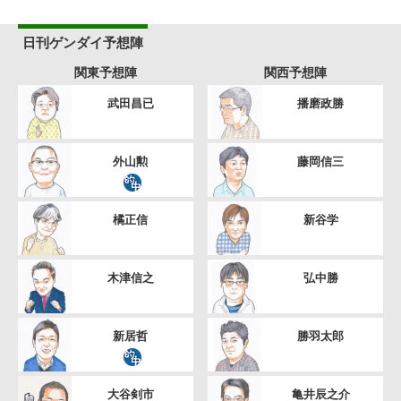
日刊ゲンダイ予想陣
関東予想陣
関西予想陣
武田昌已
播磨政勝
外山勲
藤岡信三
橘正信
新谷学
木津信之
弘中勝
新居哲
勝羽太郎
大谷剣市
亀井辰之介