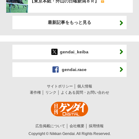
【東京本紙・外山の日曜新潟８Ｒ】
最新記事をもっと見る
gendai_keiba
gendai.race
サイトポリシー
個人情報
著作権
リンク
よくある質問・お問い合わせ
広告掲載について
会社概要
採用情報
Copyright © Nikkan Gendai. All Rights Reserved.