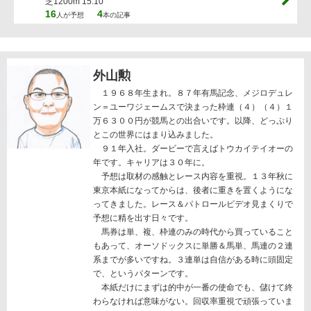
芝1200m 15:10
16
4
人が予想
本の記事
外山勲
１９６８年生まれ。８７年有馬記念、メジロデュレ
ン＝ユーワジェームスで決まった枠連（４）（４）１
万６３００円が競馬との出合いです。以降、どっぷり
とこの世界にはまり込みました。
９１年入社。ダービーで言えばトウカイテイオーの
年です。キャリアは３０年に。
予想は取材の感触とレース内容を重視。１３年秋に
東京本紙になってからは、後者に重きを置くようにな
ってきました。レース＆パトロールビデオ見まくりで
予想に精を出す日々です。
馬券は単、複、枠連のみの時代から買っていること
もあって、オーソドックスに単勝＆馬単、馬連の２連
系までが多いですね。３連単は自信がある時に頭固定
で、というパターンです。
本紙だけにまずは的中が一番の使命でも、儲けて終
わらなければ意味がない。回収率重視で頑張っていま