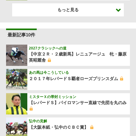
もっと見る
最新記事10件
2027クラシックへの道
【中京２Ｒ・２歳新馬】レニュアージュ 牝・藤原
英昭厩舎
あの馬は今こうしている
２０１７年レパードＳ覇者ローズプリンスダム
ミスターＸの帯封ミッション
【レパードＳ】パイロマンサー直線で先団を丸のみ
弘中の見解
【大阪本紙・弘中のＣＢＣ賞】