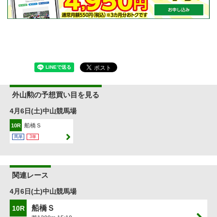
外山勲の予想買い目を見る
4月6日(土)中山競馬場
船橋Ｓ
10R
馬単
3単
関連レース
4月6日(土)中山競馬場
船橋Ｓ
10R