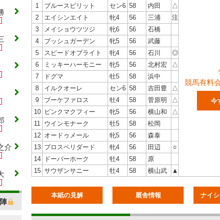
1
ブルースピリット
セン6
58
内田
△
勝
2
エイシンエイト
牝4
56
三浦
注
3
メイショウツツジ
牝6
56
石橋
三
4
ブッシュガーデン
牝5
56
武藤
5
スピードオブライト
牝4
56
石川
◎
6
ミッキーハーモニー
牝5
56
北村宏
△
7
ドグマ
牡5
58
浜中
競馬有料
8
イルクオーレ
セン6
58
吉田豊
△
9
ブーケファロス
牡4
58
菅原明
△
今
10
ピンクマクフィー
牝5
56
横山和
△
郎
11
ウインモナーク
牡5
58
松岡
12
オードゥメール
牝5
56
森泰
之介
13
プロスペリダード
牝4
56
田辺
○
14
ドーバーホーク
牡4
58
原
15
サウザンサニー
牡4
58
横山武
▲
大
本紙の見解
厩舎情報
ナイシ
陣