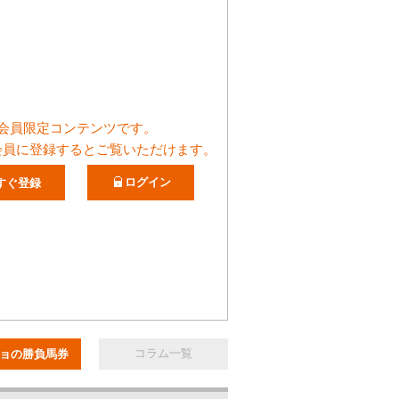
会員限定コンテンツです。
会員に登録するとご覧いただけます。
ログイン
すぐ登録
コラム一覧
ョの勝負馬券