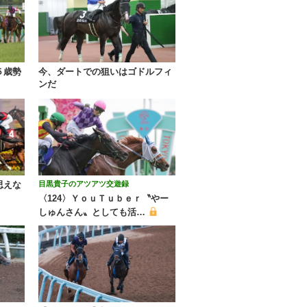
５歳勢
今、ダートでの狙いはゴドルフィ
ンだ
思えな
目黒貴子のアツアツ交遊録
〈124〉ＹｏｕＴｕｂｅｒ〝やー
しゅんさん〟としても活…