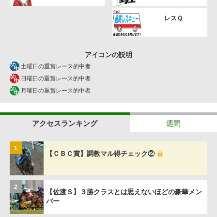
レスＱ
アイコンの説明
土曜日の重賞レース的中者
日曜日の重賞レース的中者
月曜日の重賞レース的中者
アクセスランキング
週間
1
【ＣＢＣ賞】調教マル得チェック②
2
【佐渡Ｓ】３勝クラスとは思えないほどの豪華メン
バー