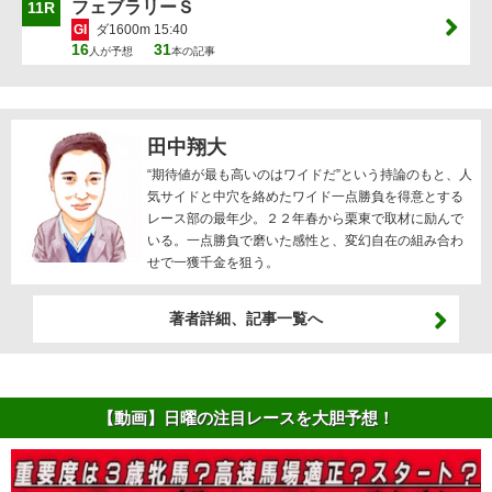
フェブラリーＳ
11R
GI
ダ1600m 15:40
16
31
人が予想
本の記事
田中翔大
“期待値が最も高いのはワイドだ”という持論のもと、人
気サイドと中穴を絡めたワイド一点勝負を得意とする
レース部の最年少。２２年春から栗東で取材に励んで
いる。一点勝負で磨いた感性と、変幻自在の組み合わ
せで一獲千金を狙う。
著者詳細、記事一覧へ
【動画】日曜の注目レースを大胆予想！