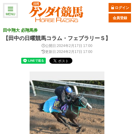
ログイン
MENU
会員登録
田中翔大 必翔馬券
【田中の日曜競馬コラム・フェブラリーＳ】
公開日:2024年2月17日 17:00
更新日:2024年2月17日 17:00