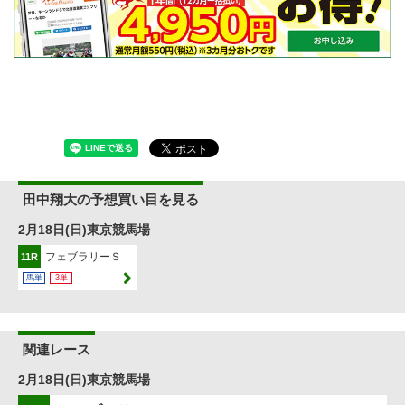
田中翔大の予想買い目を見る
2月18日(日)東京競馬場
フェブラリーＳ
11R
馬単
3単
関連レース
2月18日(日)東京競馬場