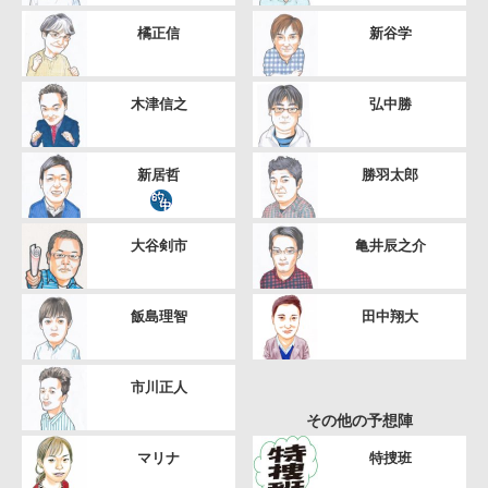
橘正信
新谷学
木津信之
弘中勝
新居哲
勝羽太郎
大谷剣市
亀井辰之介
飯島理智
田中翔大
市川正人
その他の予想陣
マリナ
特捜班