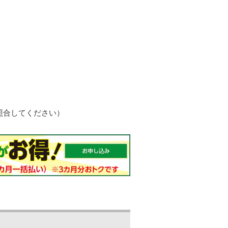
照合してください）