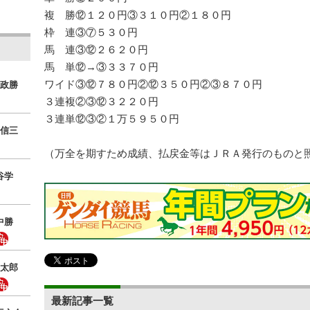
複 勝⑫１２０円③３１０円②１８０円
枠 連③⑦５３０円
馬 連③⑫２６２０円
馬 単⑫→③３３７０円
ワイド③⑫７８０円②⑫３５０円②③８７０円
政勝
３連複②③⑫３２２０円
３連単⑫③②１万５９５０円
信三
（万全を期すため成績、払戻金等はＪＲＡ発行のものと
谷学
中勝
太郎
最新記事一覧