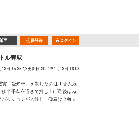
紙面
会員登録
ログイン
トル奪取
13日 15:35
更新日:2024年1月13日 16:03
重賞「愛知杯」を制したのは１番人気
ら後半千㍍を過ぎて押し上げ最後はね
ノパッションが入線し、③着は２番人