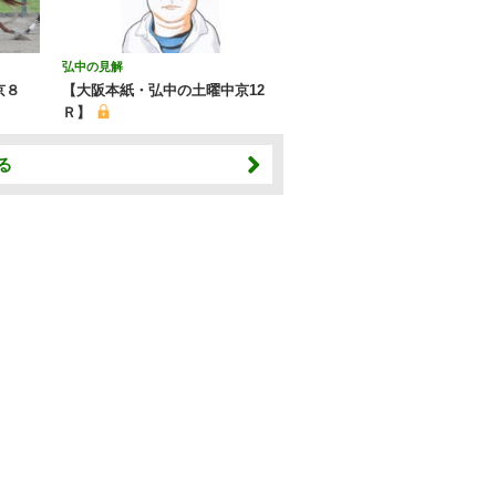
弘中の見解
京８
【大阪本紙・弘中の土曜中京12
Ｒ】
る