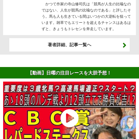
かつて作家の寺山修司氏は「競馬が人生の比喩なの
ではない、人生が競馬の比喩なのである」と評したそ
う。馬も人も生きている間はいつかの大逆転を狙って
います。雑草でもエリートを超えるチャンスはあるは
ずと、きょうもトレセンを奔走しています。
著者詳細、記事一覧へ
【動画】日曜の注目レースを大胆予想！