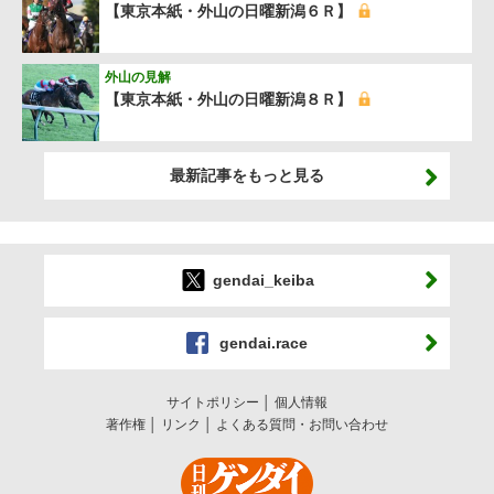
【東京本紙・外山の日曜新潟６Ｒ】
外山の見解
【東京本紙・外山の日曜新潟８Ｒ】
最新記事をもっと見る
gendai_keiba
gendai.race
サイトポリシー
個人情報
著作権
リンク
よくある質問・お問い合わせ