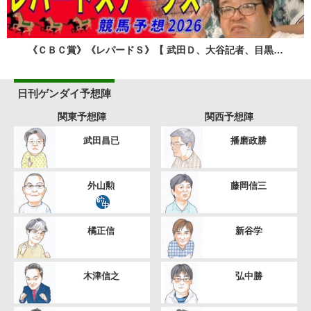
《ＣＢＣ賞》《レパードＳ》【 武田Ｄ、大谷記者、目黒…
日刊ゲンダイ予想陣
関東予想陣
関西予想陣
武田昌已
播磨政勝
外山勲
藤岡信三
橘正信
新谷学
木津信之
弘中勝