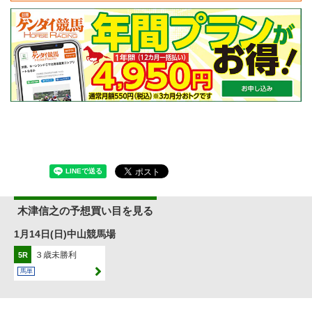
木津信之の予想買い目を見る
1月14日(日)中山競馬場
３歳未勝利
5R
馬単