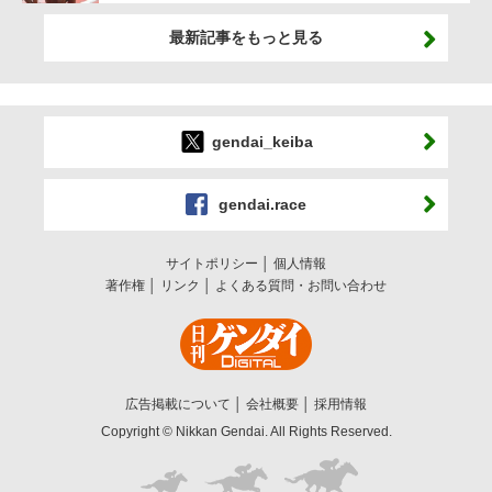
最新記事をもっと見る
gendai_keiba
gendai.race
サイトポリシー
個人情報
著作権
リンク
よくある質問・お問い合わせ
広告掲載について
会社概要
採用情報
Copyright © Nikkan Gendai. All Rights Reserved.