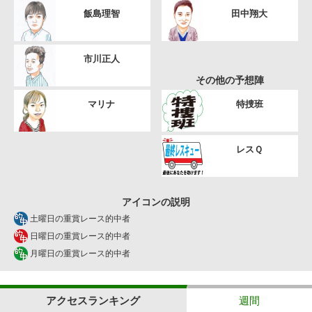
飯島理智
田中翔大
市川正人
その他の予想陣
マリナ
特捜班
レスＱ
アイコンの説明
土曜日の重賞レース的中者
日曜日の重賞レース的中者
月曜日の重賞レース的中者
アクセスランキング
週間