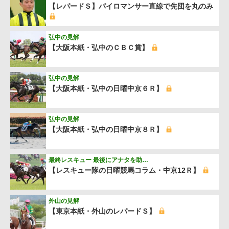
【レパードＳ】パイロマンサー直線で先団を丸のみ
弘中の見解
【大阪本紙・弘中のＣＢＣ賞】
弘中の見解
【大阪本紙・弘中の日曜中京６Ｒ】
弘中の見解
【大阪本紙・弘中の日曜中京８Ｒ】
最終レスキュー 最後にアナタを助…
【レスキュー隊の日曜競馬コラム・中京12Ｒ】
外山の見解
【東京本紙・外山のレパードＳ】