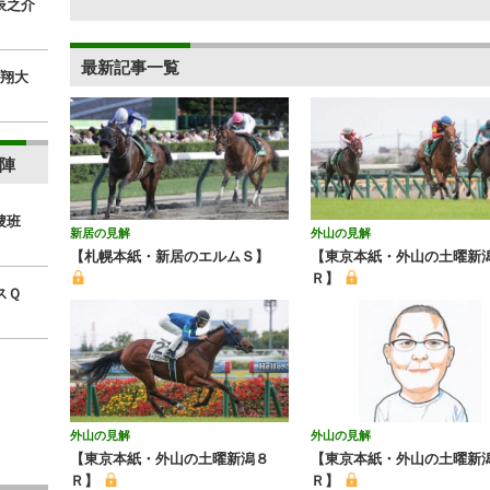
辰之介
最新記事一覧
翔大
陣
捜班
新居の見解
外山の見解
【札幌本紙・新居のエルムＳ】
【東京本紙・外山の土曜新
Ｒ】
スＱ
外山の見解
外山の見解
【東京本紙・外山の土曜新潟８
【東京本紙・外山の土曜新潟
Ｒ】
Ｒ】