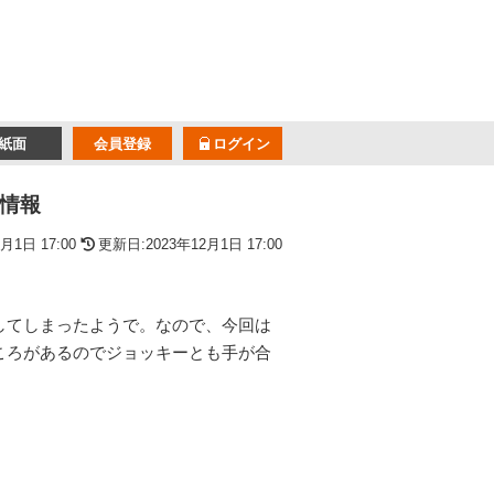
紙面
会員登録
ログイン
選情報
月1日 17:00
更新日:2023年12月1日 17:00
してしまったようで。なので、今回は
ころがあるのでジョッキーとも手が合