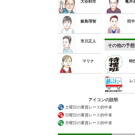
大谷剣市
亀井
飯島理智
田中
市川正人
その他の予想
マリナ
特
レ
アイコンの説明
土曜日の重賞レース的中者
日曜日の重賞レース的中者
月曜日の重賞レース的中者