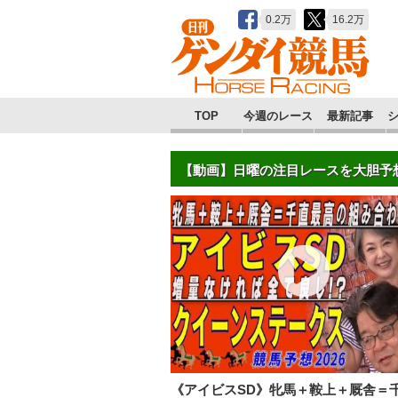
0.2万
16.2万
TOP
今週のレース
最新記事
【動画】日曜の注目レースを大胆予
《アイビスSD》牝馬＋鞍上＋厩舎＝