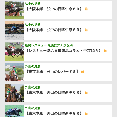
弘中の見解
【大阪本紙・弘中の日曜中京６Ｒ】
弘中の見解
【大阪本紙・弘中の日曜中京８Ｒ】
最終レスキュー 最後にアナタを助…
【レスキュー隊の日曜競馬コラム・中京12Ｒ】
外山の見解
【東京本紙・外山のレパードＳ】
外山の見解
【東京本紙・外山の日曜新潟６Ｒ】
外山の見解
【東京本紙・外山の日曜新潟８Ｒ】