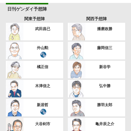
日刊ゲンダイ予想陣
関東予想陣
関西予想陣
武田昌已
播磨政勝
外山勲
藤岡信三
橘正信
新谷学
木津信之
弘中勝
新居哲
勝羽太郎
大谷剣市
亀井辰之介