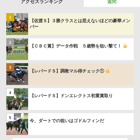
アクセスランキング
週間
1
【佐渡Ｓ】３勝クラスとは思えないほどの豪華メン
バー
2
【ＣＢＣ賞】データ作戦 ５歳勢を狙い撃て！
3
【レパードＳ】調教マル得チェック①
4
【レパードＳ】ドンエレクトス初重賞取り
5
今、ダートでの狙いはゴドルフィンだ