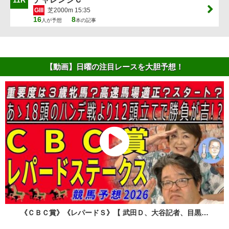
GIII
芝2000m 15:35
16
8
人が予想
本の記事
【動画】日曜の注目レースを大胆予想！
《ＣＢＣ賞》《レパードＳ》【 武田Ｄ、大谷記者、目黒…