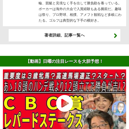
輪、競艇と見境なく手を出して勝負勘を養っている。
ポーカーは海外の大会で入賞経験もある腕前だ。趣味
は祭り、プロ野球、相撲、アメフト観戦など多岐にわ
たる。ゴルフは典型的な下手の横好き。
著者詳細、記事一覧へ
【動画】日曜の注目レースを大胆予想！