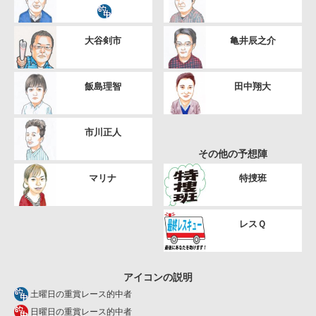
大谷剣市
亀井辰之介
飯島理智
田中翔大
市川正人
その他の予想陣
マリナ
特捜班
レスＱ
アイコンの説明
土曜日の重賞レース的中者
日曜日の重賞レース的中者