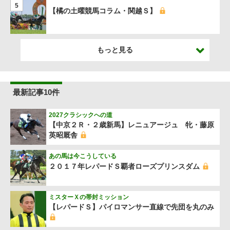
5
【橘の土曜競馬コラム・関越Ｓ】
もっと見る
最新記事10件
2027クラシックへの道
【中京２Ｒ・２歳新馬】レニュアージュ 牝・藤原
英昭厩舎
あの馬は今こうしている
２０１７年レパードＳ覇者ローズプリンスダム
ミスターＸの帯封ミッション
【レパードＳ】パイロマンサー直線で先団を丸のみ