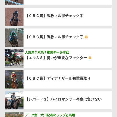
【ＣＢＣ賞】調教マル得チェック①
【ＣＢＣ賞】調教マル得チェック②
人気馬？穴馬？重賞データ作戦
【エルムＳ】勢いが重要なファクター
【ＣＢＣ賞】ディアナザール初重賞取り
【レパードＳ】パイロマンサー今度は負けない
データ室・武田記者のラップと馬場…