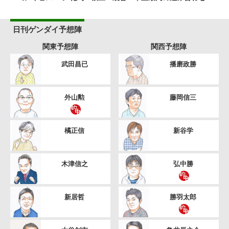
日刊ゲンダイ予想陣
関東予想陣
関西予想陣
武田昌已
播磨政勝
外山勲
藤岡信三
橘正信
新谷学
木津信之
弘中勝
新居哲
勝羽太郎