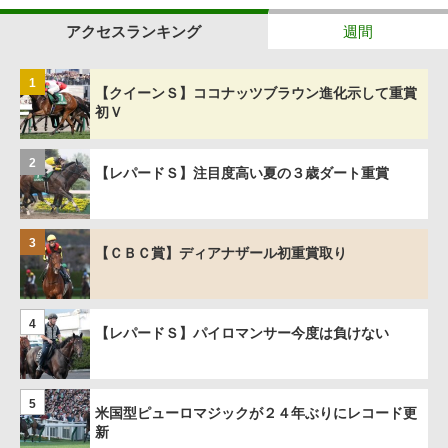
アクセスランキング
週間
1
【クイーンＳ】ココナッツブラウン進化示して重賞
初Ｖ
2
【レパードＳ】注目度高い夏の３歳ダート重賞
3
【ＣＢＣ賞】ディアナザール初重賞取り
4
【レパードＳ】パイロマンサー今度は負けない
5
米国型ピューロマジックが２４年ぶりにレコード更
新