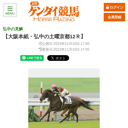
ログイン
MENU
会員登録
弘中の見解
【大阪本紙・弘中の土曜京都12Ｒ】
公開日:2023年11月10日 17:00
更新日:2023年11月10日 17:00