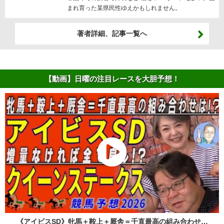
まれ育った某県民性ゆえかもしれません。
著者詳細、記事一覧へ
【動画】日曜の注目レースを大胆予想！
《アイビスSD》牝馬＋鞍上＋厩舎＝千直最高の組み合わせ…