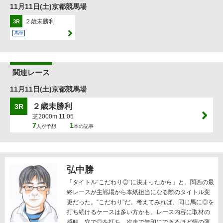
11月11日(土)京都競馬場
２歳未勝利
3R
馬単
関連レース
11月11日(土)京都競馬場
２歳未勝利
3R
芝2000m 11:05
7
1
人が予想
本の記事
弘中勝
「タイトル“こだわり◎”に決まったから」と。関西の最
終レースが主戦場から本紙担当になる際のタイトル変
更だった。“こだわり”だ。考えてみれば、同じ馬に◎を
打ち続けるケースは多い方かも。レース内容に取材の
感触。穴で◎を打ち、次走で無印にできるほど情の薄