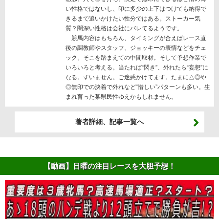
い性格ではないし、印に多少の上下はつけても納得で
きるまで追いかけたい性分ではある。ストーカー気
質？闇深い性格は会社にバレてるようです。
競馬内容はもちろん、タイミングが合えばレース直
後の調教師やスタッフ、ジョッキーの表情などをチェ
ック。そこを踏まえての中間取材。そして予想作業で
いろいろと考える。当たれば“閃き”、外れたら“妄想”に
なる。すいません。ご迷惑かけてます。たまに△◎や
◎無印での決着で外れなど“惜しい”パターンも多い。生
まれ育った某県民性ゆえかもしれません。
著者詳細、記事一覧へ
【動画】日曜の注目レースを大胆予想！