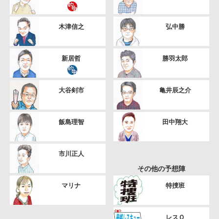
木津信之
弘中勝
新居哲
勝羽太郎
大谷剣市
亀井辰之介
飯島理智
田中翔大
市川正人
その他の予想陣
マリナ
特捜班
レスＱ