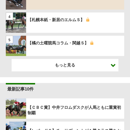
4
【札幌本紙・新居のエルムＳ】
5
【橘の土曜競馬コラム・関越Ｓ】
もっと見る
最新記事10件
【ＣＢＣ賞】中井フロムダスクが人馬ともに重賞初
制覇