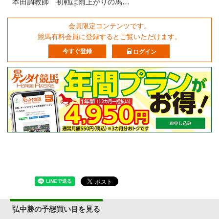
本田調教師 初戦は雨上がりの馬…
会員限定コンテンツです。
競馬有料会員に登録するとご覧いただけます。
今すぐ登録
ログイン
弘中勝の予想買い目を見る