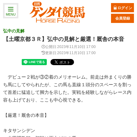
ログイン
MENU
会員登録
弘中の見解
【土曜京都３Ｒ】弘中の見解と厳選！厩舎の本音
公開日:2023年11月10日 17:00
更新日:2023年11月10日 17:00
デビュー２戦が③②着のメリオーレム。前走は外まくりの勝
ち馬にしてやられたが、この馬も直線１頭分のスペースを割っ
て首差に猛追して脚力を示した。実戦を経験しながらレース内
容も上げており、ここも中心視できる。
【厳選！厩舎の本音】
キタサンシデン