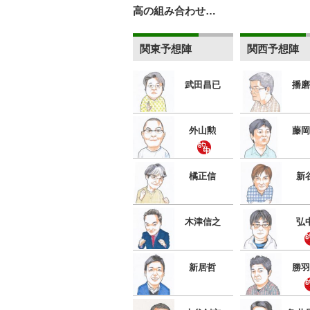
高の組み合わせ…
関東予想陣
関西予想陣
武田昌已
播磨
外山勲
藤岡
橘正信
新
木津信之
弘
新居哲
勝羽