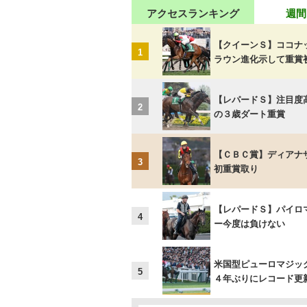
アクセスランキング
週間
【クイーンＳ】ココナ
1
ラウン進化示して重賞
【レパードＳ】注目度
2
の３歳ダート重賞
【ＣＢＣ賞】ディアナ
3
初重賞取り
【レパードＳ】パイロ
4
ー今度は負けない
米国型ピューロマジッ
5
４年ぶりにレコード更