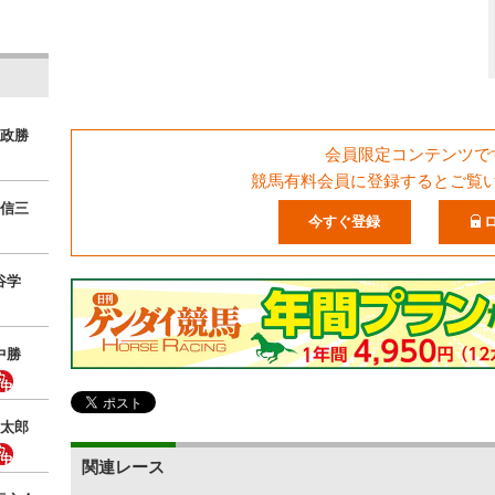
政勝
会員限定コンテンツで
競馬有料会員に登録するとご覧
信三
今すぐ登録
谷学
中勝
太郎
関連レース