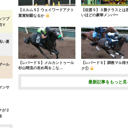
【エルムＳ】ウェイワードアクト
【佐渡Ｓ】３勝クラスとは
いほどの豪華メンバー
重賞制覇なるか
ッツブ
初Ｖ
高い夏
【レパードＳ】メルカントゥール
【レパードＳ】調教マル得
ザール
杉山晴流の攻め馬をこな…
ク①
最新記事をもっと見
マンサ
クが２
新