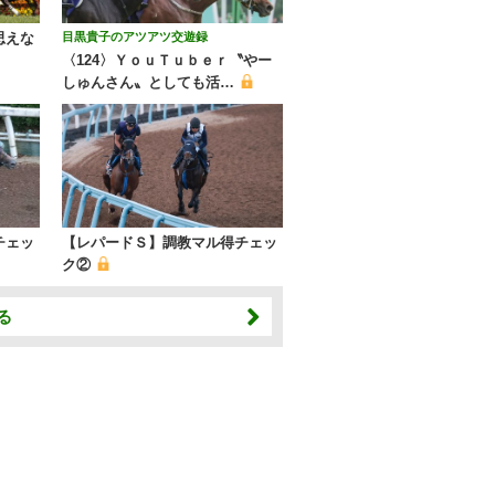
思えな
目黒貴子のアツアツ交遊録
〈124〉ＹｏｕＴｕｂｅｒ〝やー
しゅんさん〟としても活…
チェッ
【レパードＳ】調教マル得チェッ
ク②
る