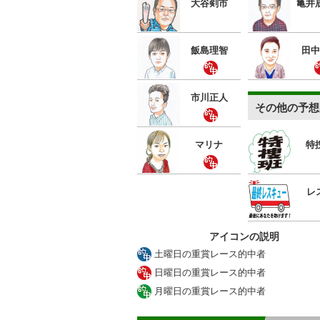
大谷剣市
亀井
飯島理智
田中
市川正人
その他の予想
マリナ
特
レ
アイコンの説明
土曜日の重賞レース的中者
日曜日の重賞レース的中者
月曜日の重賞レース的中者