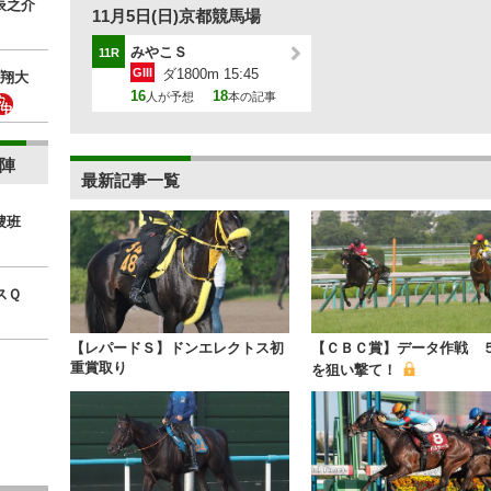
辰之介
11月5日(日)京都競馬場
みやこＳ
11R
GIII
ダ1800m 15:45
翔大
16
18
人が予想
本の記事
陣
最新記事一覧
捜班
スＱ
【レパードＳ】ドンエレクトス初
【ＣＢＣ賞】データ作戦 
重賞取り
を狙い撃て！