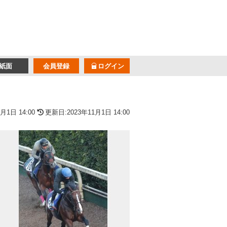
紙面
会員登録
ログイン
月1日 14:00
更新日:2023年11月1日 14:00