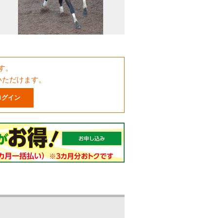
す。
いただけます。
ログイン