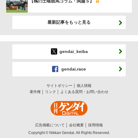
【橘の土曜競馬コラム・関越Ｓ】
最新記事をもっと見る
gendai_keiba
gendai.race
サイトポリシー
個人情報
著作権
リンク
よくある質問・お問い合わせ
広告掲載について
会社概要
採用情報
Copyright © Nikkan Gendai. All Rights Reserved.