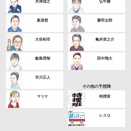
木津信之
弘中勝
新居哲
勝羽太郎
大谷剣市
亀井辰之介
飯島理智
田中翔大
市川正人
その他の予想陣
マリナ
特捜班
レスＱ