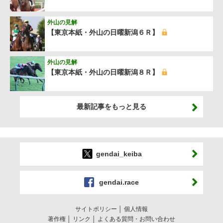
外山の見解
【東京本紙・外山の日曜新潟６Ｒ】
外山の見解
【東京本紙・外山の日曜新潟８Ｒ】
最新記事をもっと見る
gendai_keiba
gendai.race
サイトポリシー
個人情報
著作権
リンク
よくある質問・お問い合わせ