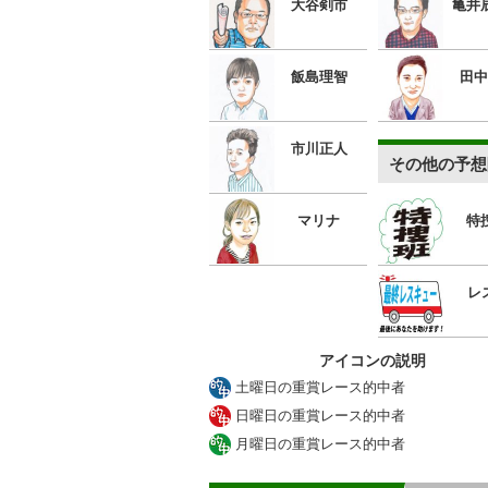
大谷剣市
亀井
飯島理智
田中
市川正人
その他の予想
マリナ
特
レ
アイコンの説明
土曜日の重賞レース的中者
日曜日の重賞レース的中者
月曜日の重賞レース的中者