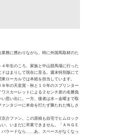
業務に携わりながら、時に外国馬取材のた
４年生のころ、家族と中山競馬場に行った
にドはまりして現在に至る。週末特別版にて
関東ローカルでは本紙を担当しています。
８年の天皇賞・秋と１０年のスプリンター
イワスカーレットによる２センチ差の名勝負
いい思い出に。一方、後者は水～金曜まで取
ファンタジーに本命を打たず勝たれた悔しさ
京介ファン。この原稿も自宅でヒムロック
らい、いまだに卒業できません。「ＡＮＧＥ
、バラードなら……あ、スペースがなくなっ