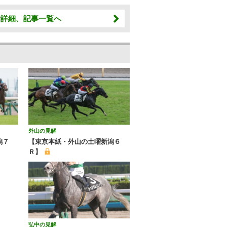
者詳細、記事一覧へ
外山の見解
潟７
【東京本紙・外山の土曜新潟６
Ｒ】
弘中の見解