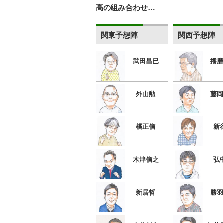
高の組み合わせ…
関東予想陣
関西予想陣
武田昌已
播磨
外山勲
藤岡
橘正信
新
木津信之
弘
新居哲
勝羽