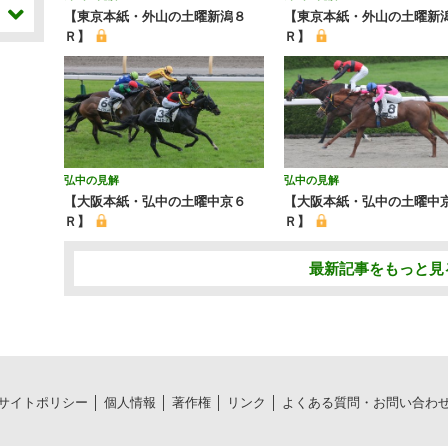
【東京本紙・外山の土曜新潟８
【東京本紙・外山の土曜新潟
Ｒ】
Ｒ】
弘中の見解
弘中の見解
【大阪本紙・弘中の土曜中京６
【大阪本紙・弘中の土曜中
Ｒ】
Ｒ】
最新記事をもっと見
サイトポリシー
個人情報
著作権
リンク
よくある質問・お問い合わ