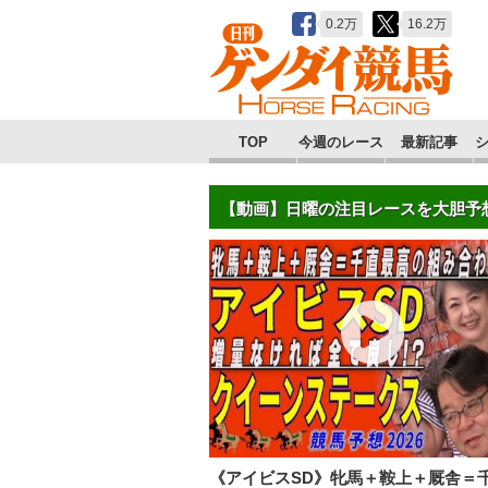
0.2万
16.2万
TOP
今週のレース
最新記事
【動画】日曜の注目レースを大胆予
《アイビスSD》牝馬＋鞍上＋厩舎＝