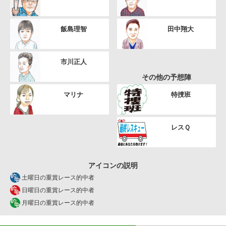
飯島理智
田中翔大
市川正人
その他の予想陣
マリナ
特捜班
レスＱ
アイコンの説明
土曜日の重賞レース的中者
日曜日の重賞レース的中者
月曜日の重賞レース的中者