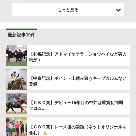
もっと見る
最新記事10件
【札幌記念】アドマイヤテラ、ショウヘイなど実力
馬がエ…
【中京記念】ポイント上積み狙うキープカルムなど
登録
【ＣＢＣ賞】デビュー15年目の中井は重賞初制覇
フロム…
【ＣＢＣ賞】レース後の談話（ネットオリジナルを
含む）