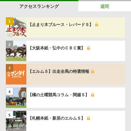
アクセスランキング
週間
1
【止まり木ブルース・レパードＳ】
2
【大阪本紙・弘中のＣＢＣ賞】
3
【エルムＳ】出走全馬の特選情報
4
【橘の土曜競馬コラム・関越Ｓ】
5
【札幌本紙・新居のエルムＳ】