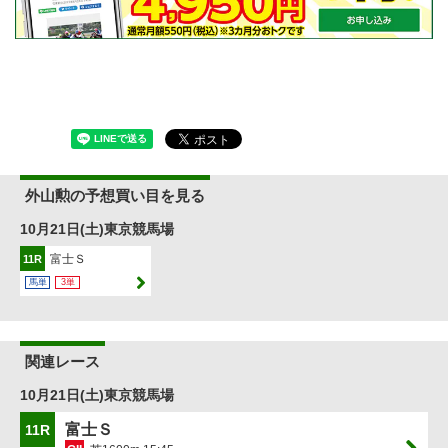
外山勲の予想買い目を見る
10月21日(土)東京競馬場
富士Ｓ
11R
馬単
3単
関連レース
10月21日(土)東京競馬場
富士Ｓ
11R