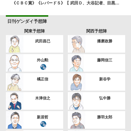
《ＣＢＣ賞》《レパードＳ》【 武田Ｄ、大谷記者、目黒…
日刊ゲンダイ予想陣
関東予想陣
関西予想陣
武田昌已
播磨政勝
外山勲
藤岡信三
橘正信
新谷学
木津信之
弘中勝
新居哲
勝羽太郎