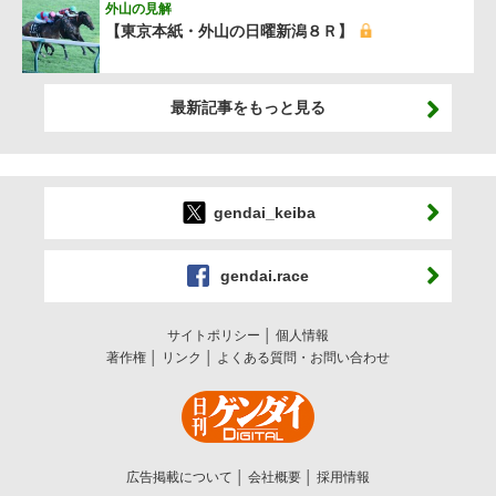
外山の見解
【東京本紙・外山の日曜新潟８Ｒ】
最新記事をもっと見る
gendai_keiba
gendai.race
サイトポリシー
個人情報
著作権
リンク
よくある質問・お問い合わせ
広告掲載について
会社概要
採用情報