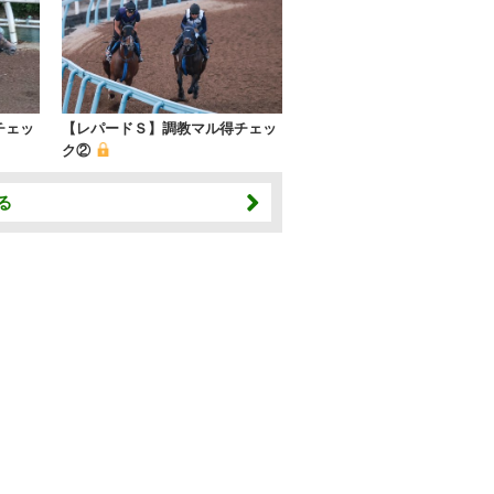
チェッ
【レパードＳ】調教マル得チェッ
ク②
る