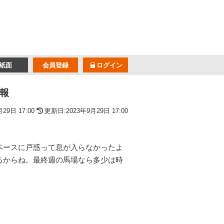
紙面
会員登録
ログイン
報
29日 17:00
更新日:2023年9月29日 17:00
ペースに戸惑って息が入らなかったよ
るからね。最終週の馬場なら多少は時