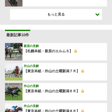
もっと見る
最新記事10件
新居の見解
【札幌本紙・新居のエルムＳ】
外山の見解
【東京本紙・外山の土曜新潟７Ｒ】
外山の見解
【東京本紙・外山の土曜新潟６Ｒ】
外山の見解
【東京本紙・外山の土曜新潟８Ｒ】