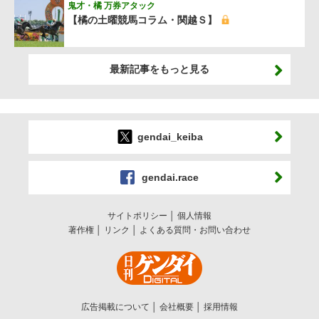
鬼才・橘 万券アタック
【橘の土曜競馬コラム・関越Ｓ】
最新記事をもっと見る
gendai_keiba
gendai.race
サイトポリシー
個人情報
著作権
リンク
よくある質問・お問い合わせ
広告掲載について
会社概要
採用情報