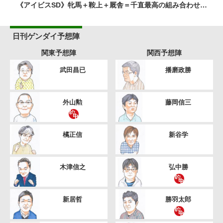
《アイビスSD》牝馬＋鞍上＋厩舎＝千直最高の組み合わせ…
日刊ゲンダイ予想陣
関東予想陣
関西予想陣
武田昌已
播磨政勝
外山勲
藤岡信三
橘正信
新谷学
木津信之
弘中勝
新居哲
勝羽太郎