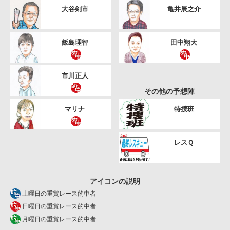
大谷剣市
亀井辰之介
飯島理智
田中翔大
市川正人
その他の予想陣
マリナ
特捜班
レスＱ
アイコンの説明
土曜日の重賞レース的中者
日曜日の重賞レース的中者
月曜日の重賞レース的中者