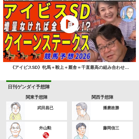
《アイビスSD》牝馬＋鞍上＋厩舎＝千直最高の組み合わせ…
日刊ゲンダイ予想陣
関東予想陣
関西予想陣
武田昌已
播磨政勝
外山勲
藤岡信三