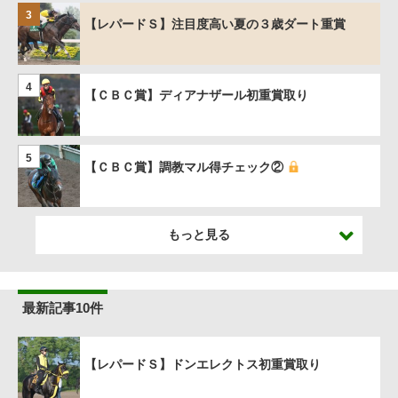
3
【レパードＳ】注目度高い夏の３歳ダート重賞
4
【ＣＢＣ賞】ディアナザール初重賞取り
5
【ＣＢＣ賞】調教マル得チェック②
もっと見る
最新記事10件
【レパードＳ】ドンエレクトス初重賞取り