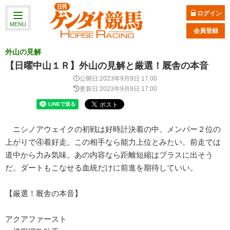
ログイン
MENU
会員登録
外山の見解
【日曜中山１Ｒ】外山の見解と厳選！厩舎の本音
公開日:2023年9月9日 17:00
更新日:2023年9月9日 17:00
ニシノアウェイクの初戦は好時計決着の中、メンバー２位の
上がりで④着好走。この相手なら能力上位とみたい。前走では
道中から力み気味。あの内容なら距離短縮はプラスに出そう
だ。ダートもこなせる血統だけに前進を期待していい。
【厳選！厩舎の本音】
アクアファースト