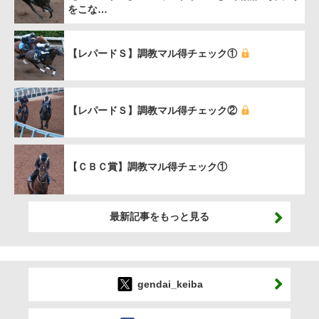
をこな…
【レパードＳ】調教マル得チェック①
【レパードＳ】調教マル得チェック②
【ＣＢＣ賞】調教マル得チェック①
最新記事をもっと見る
gendai_keiba