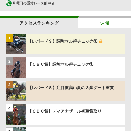
月曜日の重賞レース的中者
アクセスランキング
週間
1
【レパードＳ】調教マル得チェック①
2
【ＣＢＣ賞】調教マル得チェック①
3
【レパードＳ】注目度高い夏の３歳ダート重賞
4
【ＣＢＣ賞】ディアナザール初重賞取り