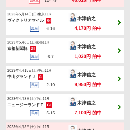
46,610円
的中
12-4-9
3連単
2023年5月14日(日)東京11R
木津信之
ヴィクトリアマイル
GI
4,170円
的中
6-16
馬単
2023年5月6日(土)京都11R
木津信之
京都新聞杯
GII
1,030円
的中
6-7
馬単
2023年4月15日(土)中山11R
木津信之
中山グランドＪ
GI
9,950円
的中
2-10
馬単
2023年4月8日(土)中山11R
木津信之
ニュージーランドＴ
GII
7,100円
的中
5-15
馬単
2023年4月8日(土)中山11R