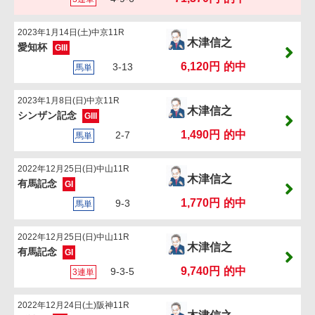
2023年1月14日(土)中京11R
木津信之
愛知杯
GIII
6,120円
的中
3-13
馬単
2023年1月8日(日)中京11R
木津信之
シンザン記念
GIII
1,490円
的中
2-7
馬単
2022年12月25日(日)中山11R
木津信之
有馬記念
GI
1,770円
的中
9-3
馬単
2022年12月25日(日)中山11R
木津信之
有馬記念
GI
9,740円
的中
9-3-5
3連単
2022年12月24日(土)阪神11R