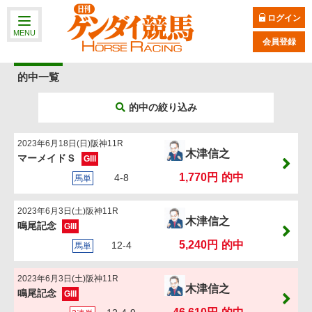
ログイン
MENU
会員登録
的中一覧
的中の絞り込み
2023年6月18日(日)阪神11R
木津信之
マーメイドＳ
GIII
1,770円
的中
4-8
馬単
2023年6月3日(土)阪神11R
木津信之
鳴尾記念
GIII
5,240円
的中
12-4
馬単
2023年6月3日(土)阪神11R
木津信之
鳴尾記念
GIII