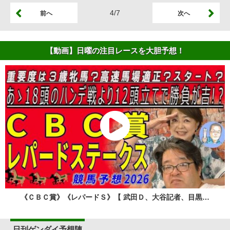
4/7
前へ
次へ
【動画】日曜の注目レースを大胆予想！
《ＣＢＣ賞》《レパードＳ》【 武田Ｄ、大谷記者、目黒…
日刊ゲンダイ予想陣