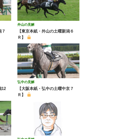
外山の見解
潟７
【東京本紙・外山の土曜新潟６
Ｒ】
弘中の見解
12
【大阪本紙・弘中の土曜中京７
Ｒ】