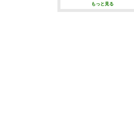
もっと見る