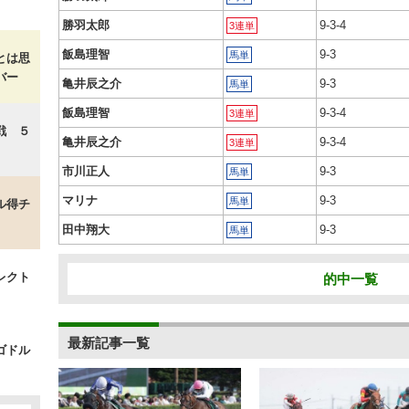
勝羽太郎
9-3-4
3連単
飯島理智
9-3
馬単
とは思
バー
亀井辰之介
9-3
馬単
飯島理智
9-3-4
3連単
戦 ５
亀井辰之介
9-3-4
3連単
市川正人
9-3
馬単
マリナ
9-3
馬単
ル得チ
田中翔大
9-3
馬単
レクト
的中一覧
最新記事一覧
ゴドル