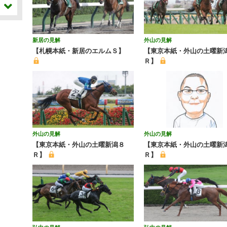
新居の見解
外山の見解
【札幌本紙・新居のエルムＳ】
【東京本紙・外山の土曜新
Ｒ】
外山の見解
外山の見解
【東京本紙・外山の土曜新潟８
【東京本紙・外山の土曜新潟
Ｒ】
Ｒ】