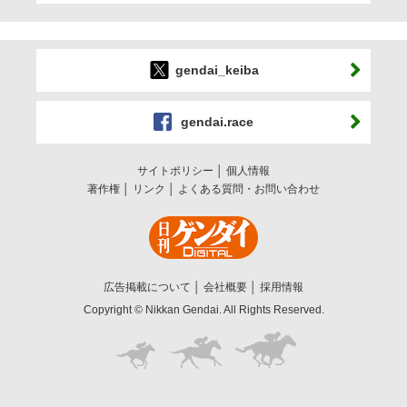
gendai_keiba
gendai.race
サイトポリシー
個人情報
著作権
リンク
よくある質問・お問い合わせ
広告掲載について
会社概要
採用情報
Copyright © Nikkan Gendai. All Rights Reserved.