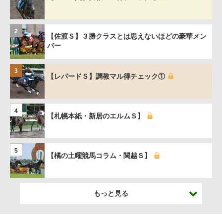
2
【佐渡Ｓ】３勝クラスとは思えないほどの豪華メン
バー
3
【レパードＳ】調教マル得チェック①
4
【札幌本紙・新居のエルムＳ】
5
【橘の土曜競馬コラム・関越Ｓ】
もっと見る