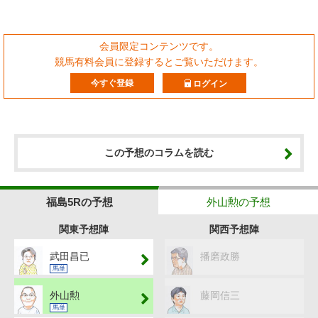
会員限定コンテンツです。
競馬有料会員に登録するとご覧いただけます。
今すぐ登録
ログイン
この予想のコラムを読む
福島5Rの予想
外山勲の予想
関東予想陣
関西予想陣
武田昌已
播磨政勝
馬単
外山勲
藤岡信三
馬単