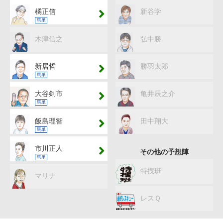
橘正信
新谷学
馬単
木津信之
弘中勝
新居哲
勝羽太郎
馬単
大谷剣市
亀井辰之介
馬単
飯島理智
田中翔大
馬単
市川正人
その他の予想陣
馬単
特捜班
マリナ
レスＱ