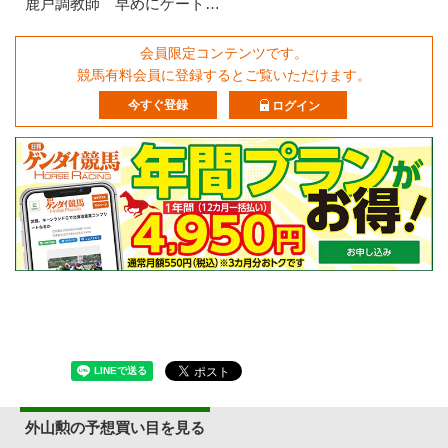
鹿戸調教師 早めにゲート…
会員限定コンテンツです。
競馬有料会員に登録するとご覧いただけます。
今すぐ登録
ログイン
外山勲の予想買い目を見る