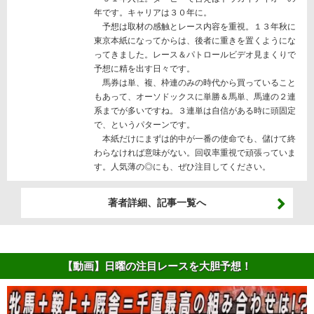
年です。キャリアは３０年に。
予想は取材の感触とレース内容を重視。１３年秋に
東京本紙になってからは、後者に重きを置くようにな
ってきました。レース＆パトロールビデオ見まくりで
予想に精を出す日々です。
馬券は単、複、枠連のみの時代から買っていること
もあって、オーソドックスに単勝＆馬単、馬連の２連
系までが多いですね。３連単は自信がある時に頭固定
で、というパターンです。
本紙だけにまずは的中が一番の使命でも、儲けて終
わらなければ意味がない。回収率重視で頑張っていま
す。人気薄の◎にも、ぜひ注目してください。
著者詳細、記事一覧へ
【動画】日曜の注目レースを大胆予想！