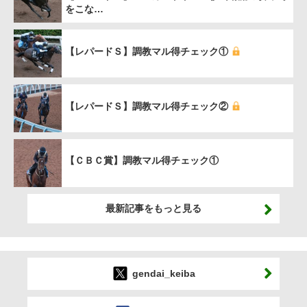
をこな…
【レパードＳ】調教マル得チェック①
【レパードＳ】調教マル得チェック②
【ＣＢＣ賞】調教マル得チェック①
最新記事をもっと見る
gendai_keiba