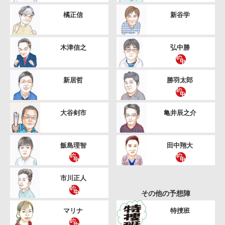
橘正信
新谷学
木津信之
弘中勝
新居哲
勝羽太郎
大谷剣市
亀井辰之介
飯島理智
田中翔大
市川正人
その他の予想陣
マリナ
特捜班