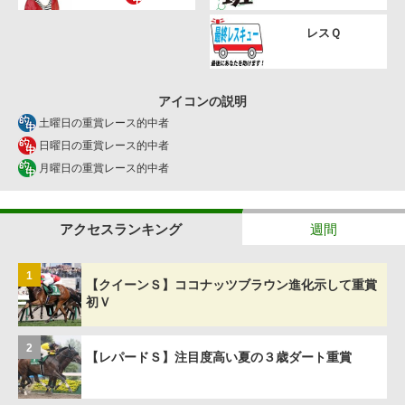
レスＱ
アイコンの説明
土曜日の重賞レース的中者
日曜日の重賞レース的中者
月曜日の重賞レース的中者
アクセスランキング
週間
1
【クイーンＳ】ココナッツブラウン進化示して重賞
初Ｖ
2
【レパードＳ】注目度高い夏の３歳ダート重賞