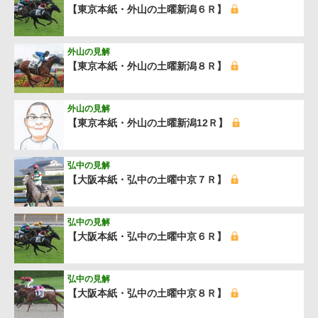
【東京本紙・外山の土曜新潟６Ｒ】
外山の見解
【東京本紙・外山の土曜新潟８Ｒ】
外山の見解
【東京本紙・外山の土曜新潟12Ｒ】
弘中の見解
【大阪本紙・弘中の土曜中京７Ｒ】
弘中の見解
【大阪本紙・弘中の土曜中京６Ｒ】
弘中の見解
【大阪本紙・弘中の土曜中京８Ｒ】