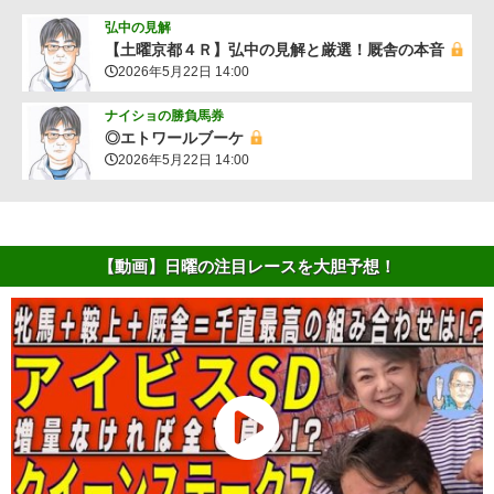
弘中の見解
【土曜京都４Ｒ】弘中の見解と厳選！厩舎の本音
2026年5月22日 14:00
ナイショの勝負馬券
◎エトワールブーケ
2026年5月22日 14:00
【動画】日曜の注目レースを大胆予想！